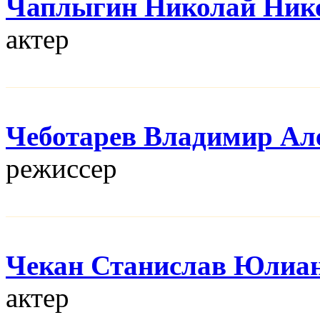
Чаплыгин Николай Ник
актер
Чеботарев Владимир Ал
режисcер
Чекан Станислав Юлиа
актер