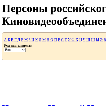
Персоны российског
Киновидеообъедине
А
Б
В
Г
Д
Е
Ж
З
И
К
Л
М
Н
О
П
Р
С
Т
У
Ф
Х
Ц
Ч
Ш
Щ
Ы
Э
Род деятельности