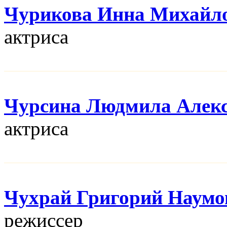
Чурикова Инна Михайл
актриса
Чурсина Людмила Алекс
актриса
Чухрай Григорий Наумо
режисcер