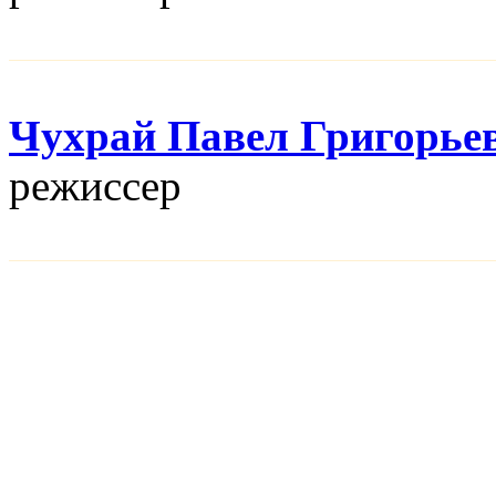
Чухрай Павел Григорье
режисcер