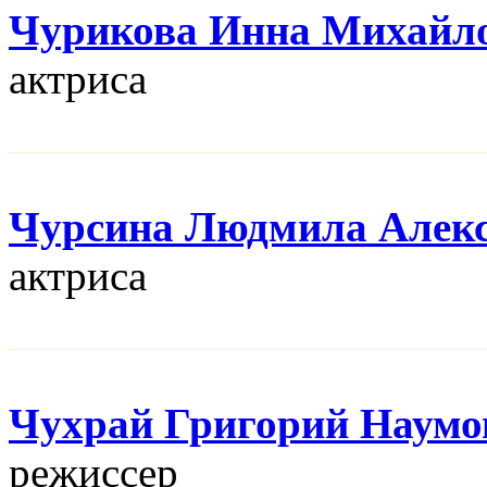
Чурикова Инна Михайл
актриса
Чурсина Людмила Алекс
актриса
Чухрай Григорий Наумо
режисcер