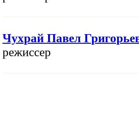
Чухрай Павел Григорье
режисcер