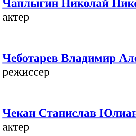
Чаплыгин Николай Ник
актер
Чеботарев Владимир Ал
режисcер
Чекан Станислав Юлиа
актер