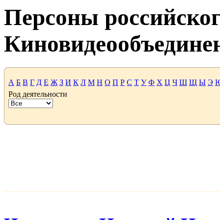
Персоны российског
Киновидеообъедине
А
Б
В
Г
Д
Е
Ж
З
И
К
Л
М
Н
О
П
Р
С
Т
У
Ф
Х
Ц
Ч
Ш
Щ
Ы
Э
Род деятельности