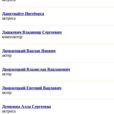
Дапкунайте Ингеборга
актриса
Дашкевич Владимир Сергеевич
композитор
Дворжецкий Вацлав Янович
актер
Дворжецкий Владислав Вацлавович
актер
Дворжецкий Евгений Вацлович
актер
Демидова Алла Сергеевна
актриса