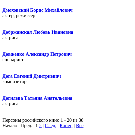
Дмоховский Борис Михайлович
актер, режисcер
Добржанская Любовь Ивановна
актриса
Довженко Александр Петрович
сценарист
Дога Евгений Дмитриевич
композитор
Догилева Татьяна Анатольевна
актриса
Персоны российского кино 1 - 20 из 38
Начало | Пред. |
1
2
|
След.
|
Конец
|
Все