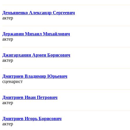
Демьяненко Александр Сергеевич
актер
Державин Михаил Михайлович
актер
Джигарханян Армен Борисович
актер
Дмитриев Владимир Юрьевич
сценарист
Дмитриев Иван Петрович
актер
Дмитриев Игорь Борисович
актер