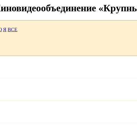
 Киновидеообъединение «Крупн
Ю
Я
ВСЕ