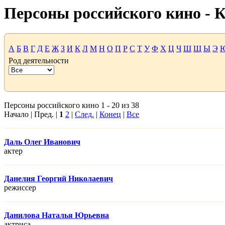
Персоны российского кино -
А
Б
В
Г
Д
Е
Ж
З
И
К
Л
М
Н
О
П
Р
С
Т
У
Ф
Х
Ц
Ч
Ш
Щ
Ы
Э
Род деятельности
Персоны российского кино 1 - 20 из 38
Начало | Пред. |
1
2
|
След.
|
Конец
|
Все
Даль Олег Иванович
актер
Данелия Георгий Николаевич
режисcер
Данилова Наталья Юрьевна
актриса