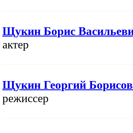
Щукин Борис Васильев
актер
Щукин Георгий Борисо
режисcер