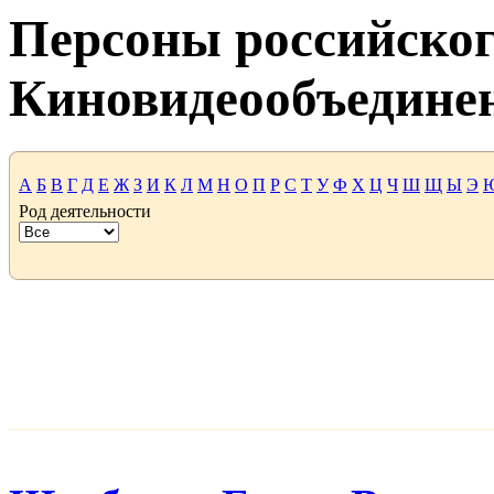
Персоны российског
Киновидеообъедине
А
Б
В
Г
Д
Е
Ж
З
И
К
Л
М
Н
О
П
Р
С
Т
У
Ф
Х
Ц
Ч
Ш
Щ
Ы
Э
Род деятельности