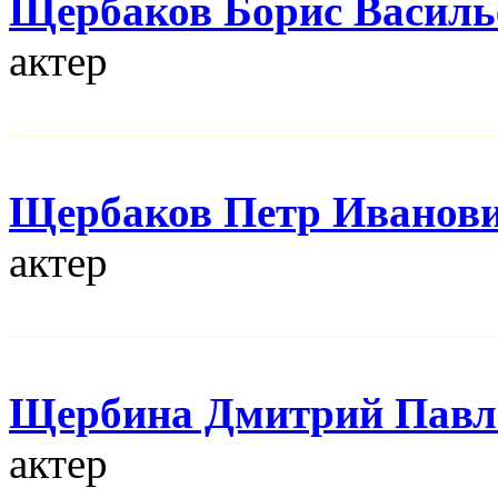
Щербаков Борис Василь
актер
Щербаков Петр Иванов
актер
Щербина Дмитрий Павл
актер