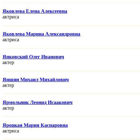
Яковлева Елена Алексеевна
актриса
Яковлева Марина Александровна
актриса
Янковский Олег Иванович
актер
Яншин Михаил Михайлович
актер
Ярмольник Леонид Исаакович
актер
Яроцкая Мария Каспаровна
актриса