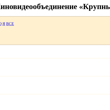
 Киновидеообъединение «Крупн
Ю
Я
ВСЕ