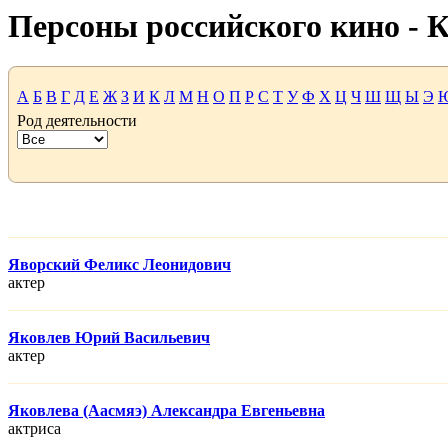
Персоны российского кино -
А
Б
В
Г
Д
Е
Ж
З
И
К
Л
М
Н
О
П
Р
С
Т
У
Ф
Х
Ц
Ч
Ш
Щ
Ы
Э
Род деятельности
Яворский Феликс Леонидович
актер
Яковлев Юрий Васильевич
актер
Яковлева (Аасмяэ) Александра Евгеньевна
актриса