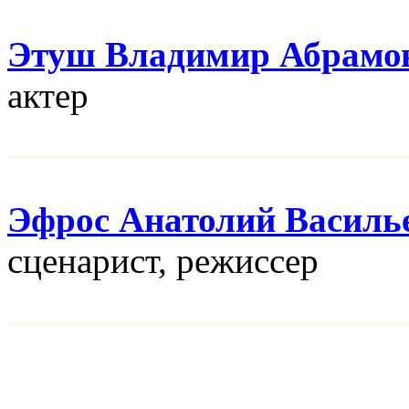
Этуш Владимир Абрамо
актер
Эфрос Анатолий Василь
сценарист, режисcер