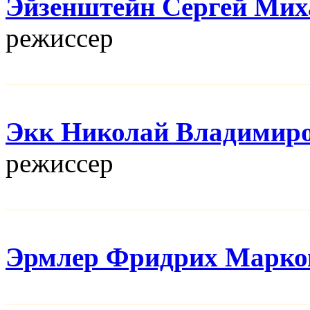
Эйзенштейн Сергей Мих
режисcер
Экк Николай Владимир
режисcер
Эрмлер Фридрих Марко