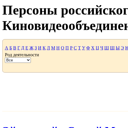
Персоны российског
Киновидеообъедине
А
Б
В
Г
Д
Е
Ж
З
И
К
Л
М
Н
О
П
Р
С
Т
У
Ф
Х
Ц
Ч
Ш
Щ
Ы
Э
Род деятельности