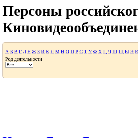
Персоны российског
Киновидеообъедине
А
Б
В
Г
Д
Е
Ж
З
И
К
Л
М
Н
О
П
Р
С
Т
У
Ф
Х
Ц
Ч
Ш
Щ
Ы
Э
Род деятельности