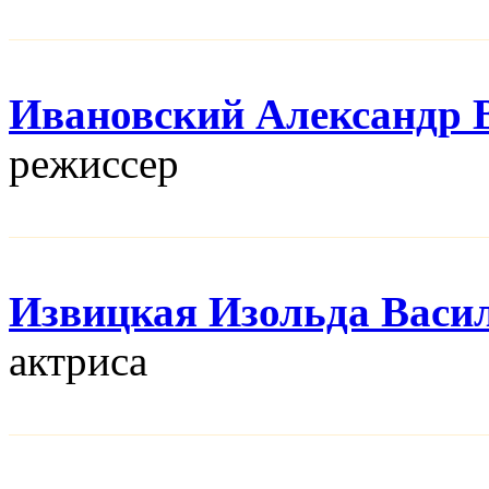
Ивановский Александр 
режисcер
Извицкая Изольда Васи
актриса