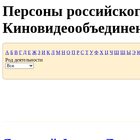
Персоны российског
Киновидеообъедине
А
Б
В
Г
Д
Е
Ж
З
И
К
Л
М
Н
О
П
Р
С
Т
У
Ф
Х
Ц
Ч
Ш
Щ
Ы
Э
Род деятельности