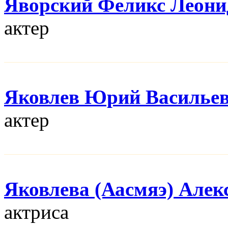
Яворский Феликс Леони
актер
Яковлев Юрий Василье
актер
Яковлева (Аасмяэ) Алек
актриса