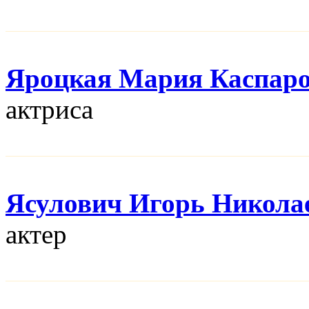
Яроцкая Мария Каспар
актриса
Ясулович Игорь Никола
актер