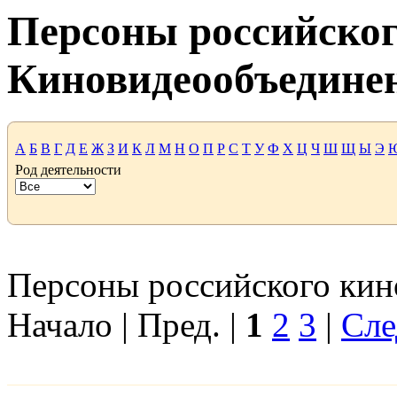
Персоны российског
Киновидеообъедине
А
Б
В
Г
Д
Е
Ж
З
И
К
Л
М
Н
О
П
Р
С
Т
У
Ф
Х
Ц
Ч
Ш
Щ
Ы
Э
Род деятельности
Персоны российского кино
Начало | Пред. |
1
2
3
|
Сле