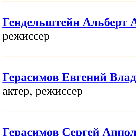
Гендельштейн Альберт 
режисcер
Герасимов Евгений Вла
актер, режисcер
Герасимов Сергей Аппо