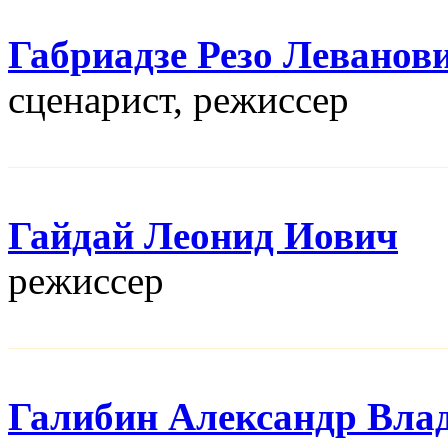
Габриадзе Резо Леванов
сценарист, режисcер
Гайдай Леонид Иович
режисcер
Галибин Александр Вла