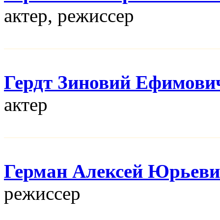
актер, режисcер
Гердт Зиновий Ефимови
актер
Герман Алексей Юрьев
режисcер