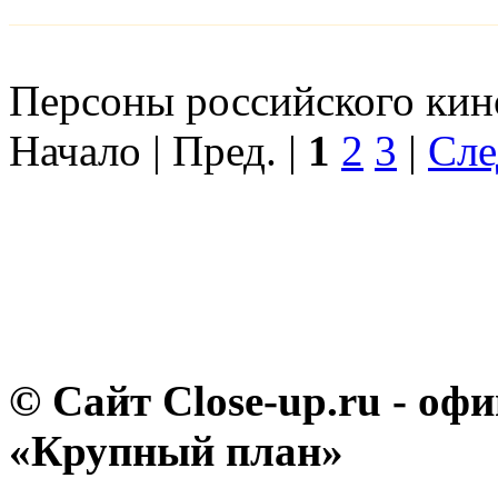
Персоны российского кино
Начало | Пред. |
1
2
3
|
Сле
© Сайт Close-up.ru - о
«Крупный план»