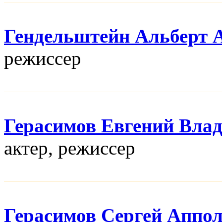
Гендельштейн Альберт 
режисcер
Герасимов Евгений Вла
актер, режисcер
Герасимов Сергей Аппо