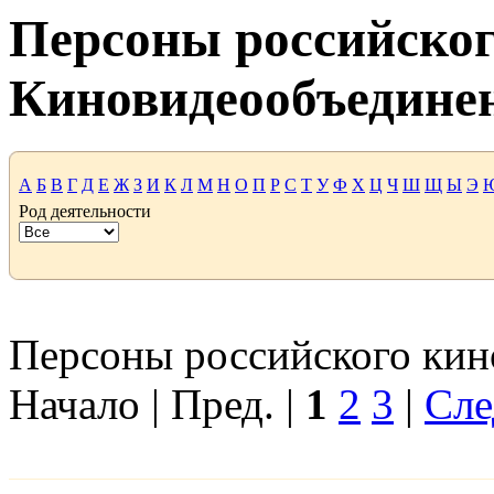
Персоны российског
Киновидеообъедине
А
Б
В
Г
Д
Е
Ж
З
И
К
Л
М
Н
О
П
Р
С
Т
У
Ф
Х
Ц
Ч
Ш
Щ
Ы
Э
Род деятельности
Персоны российского кино
Начало | Пред. |
1
2
3
|
Сле