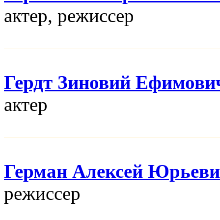
актер, режисcер
Гердт Зиновий Ефимови
актер
Герман Алексей Юрьев
режисcер