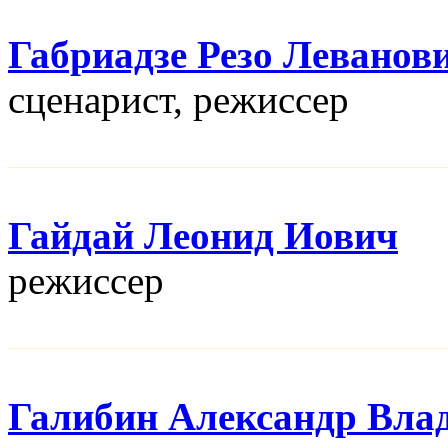
Габриадзе Резо Леванов
сценарист, режисcер
Гайдай Леонид Иович
режисcер
Галибин Александр Вла