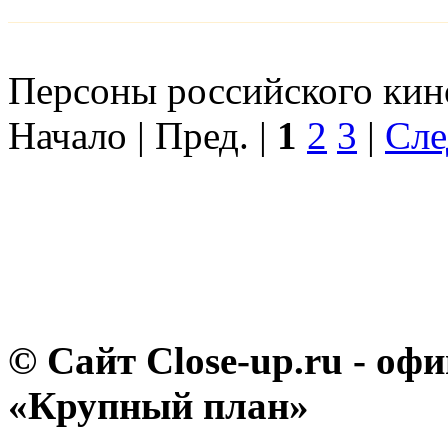
Персоны российского кино
Начало | Пред. |
1
2
3
|
Сле
© Сайт Close-up.ru - о
«Крупный план»