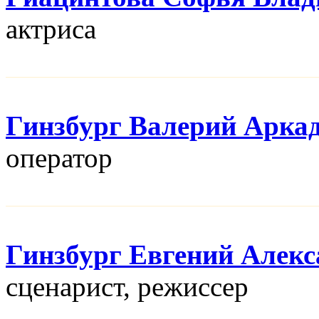
актриса
Гинзбург Валерий Арка
оператор
Гинзбург Евгений Алек
сценарист, режисcер