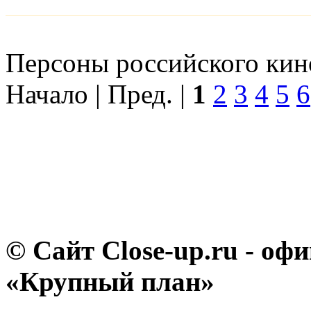
Персоны российского кино
Начало | Пред. |
1
2
3
4
5
6
© Сайт Close-up.ru - о
«Крупный план»