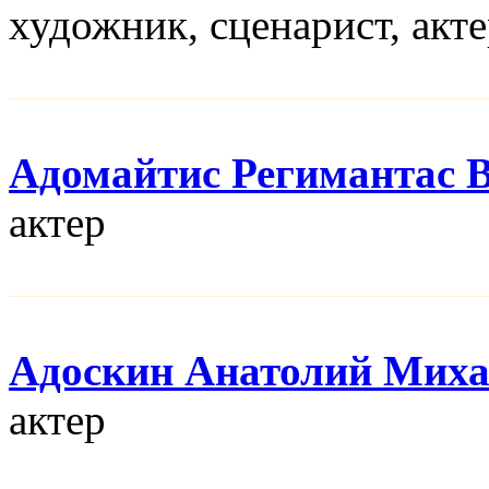
художник, сценарист, акт
Адомайтис Регимантас 
актер
Адоскин Анатолий Мих
актер