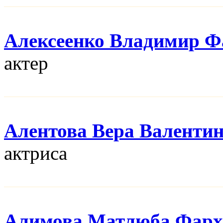
Алексеенко Владимир Ф
актер
Алентова Вера Валенти
актриса
Алимова Матлюба Фарх