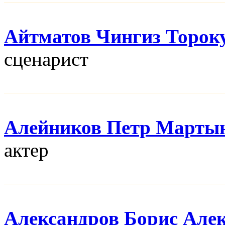
Айтматов Чингиз Торок
сценарист
Алейников Петр Марты
актер
Александров Борис Але