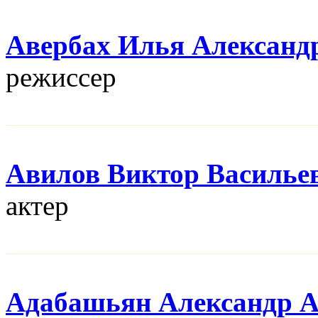
Авербах Илья Александ
режисcер
Авилов Виктор Василье
актер
Адабашьян Александр 