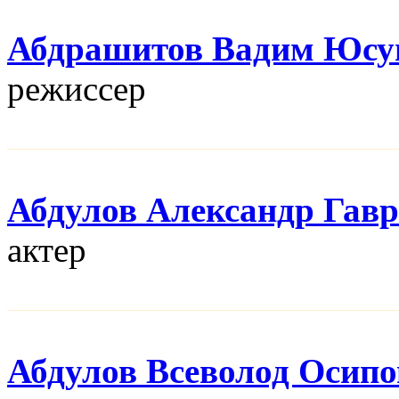
Абдрашитов Вадим Юсу
режисcер
Абдулов Александр Гав
актер
Абдулов Всеволод Осип