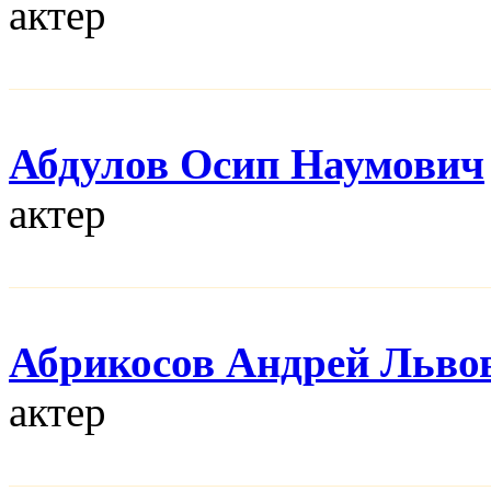
актер
Абдулов Осип Наумович
актер
Абрикосов Андрей Льво
актер