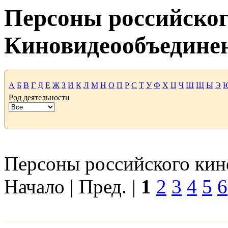
Персоны российског
Киновидеообъедине
А
Б
В
Г
Д
Е
Ж
З
И
К
Л
М
Н
О
П
Р
С
Т
У
Ф
Х
Ц
Ч
Ш
Щ
Ы
Э
Род деятельности
Персоны российского кино
Начало | Пред. |
1
2
3
4
5
6