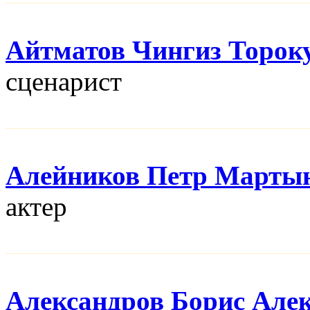
Айтматов Чингиз Торок
сценарист
Алейников Петр Марты
актер
Александров Борис Але