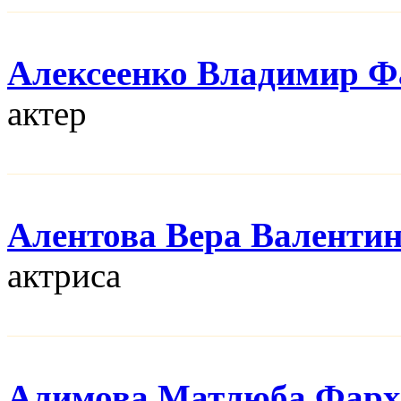
Алексеенко Владимир Ф
актер
Алентова Вера Валенти
актриса
Алимова Матлюба Фарх