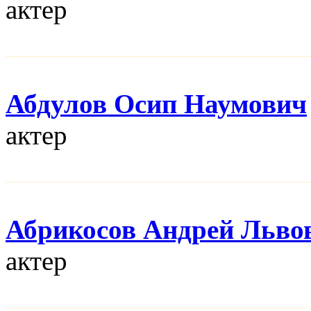
актер
Абдулов Осип Наумович
актер
Абрикосов Андрей Льво
актер