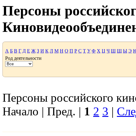
Персоны российског
Киновидеообъедине
А
Б
В
Г
Д
Е
Ж
З
И
К
Л
М
Н
О
П
Р
С
Т
У
Ф
Х
Ц
Ч
Ш
Щ
Ы
Э
Род деятельности
Персоны российского кино
Начало | Пред. |
1
2
3
|
Сле