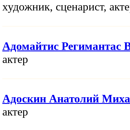
художник, сценарист, акт
Адомайтис Регимантас 
актер
Адоскин Анатолий Мих
актер