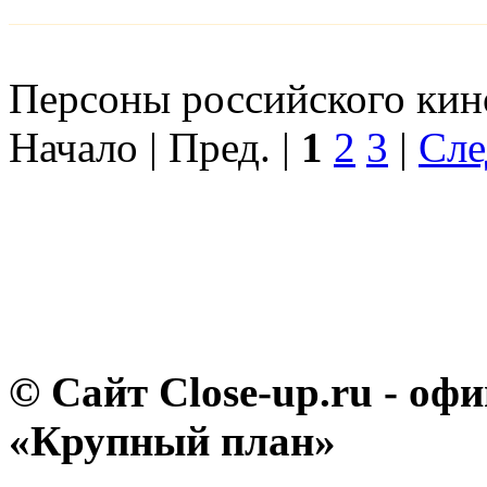
Персоны российского кино
Начало | Пред. |
1
2
3
|
Сле
© Сайт Close-up.ru - о
«Крупный план»