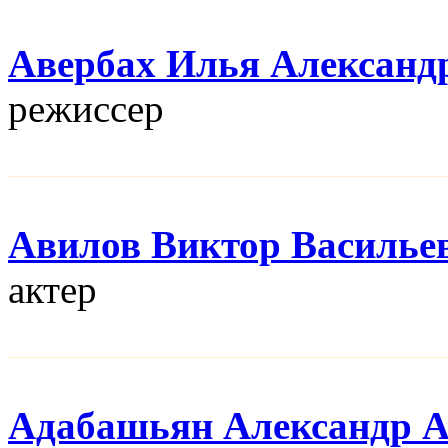
Авербах Илья Александ
режисcер
Авилов Виктор Василье
актер
Адабашьян Александр 