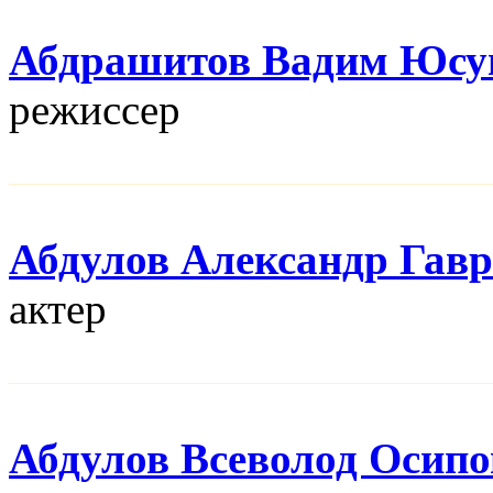
Абдрашитов Вадим Юсу
режисcер
Абдулов Александр Гав
актер
Абдулов Всеволод Осип