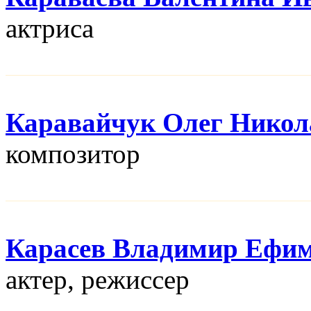
актриса
Каравайчук Олег Никол
композитор
Карасев Владимир Ефи
актер, режисcер