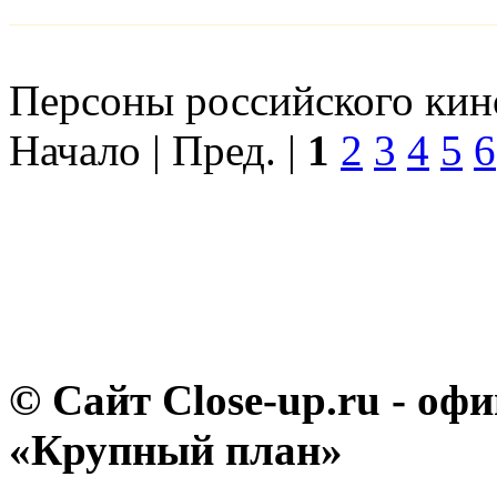
Персоны российского кино
Начало | Пред. |
1
2
3
4
5
6
© Сайт Close-up.ru - о
«Крупный план»