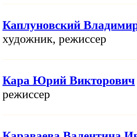
Каплуновский Владими
художник, режисcер
Кара Юрий Викторович
режисcер
Караваева Валентина И