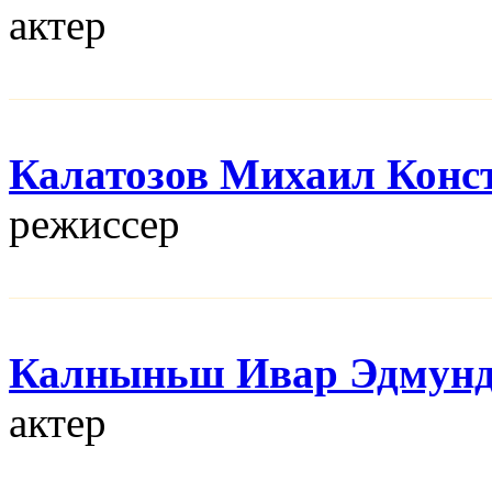
актер
Калатозов Михаил Конс
режисcер
Калныньш Ивар Эдмун
актер