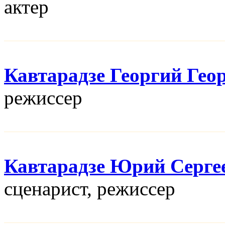
актер
Кавтарадзе Георгий Гео
режисcер
Кавтарадзе Юрий Серге
сценарист, режисcер