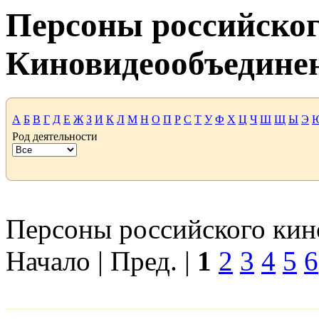
Персоны российског
Киновидеообъедине
А
Б
В
Г
Д
Е
Ж
З
И
К
Л
М
Н
О
П
Р
С
Т
У
Ф
Х
Ц
Ч
Ш
Щ
Ы
Э
Род деятельности
Персоны российского кино
Начало | Пред. |
1
2
3
4
5
6