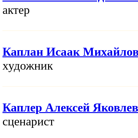
актер
Каплан Исаак Михайло
художник
Каплер Алексей Яковле
сценарист