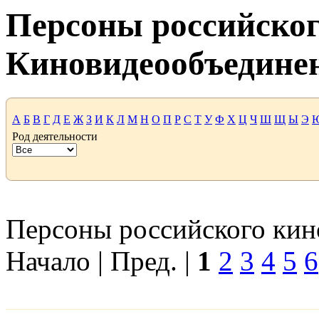
Персоны российског
Киновидеообъедине
А
Б
В
Г
Д
Е
Ж
З
И
К
Л
М
Н
О
П
Р
С
Т
У
Ф
Х
Ц
Ч
Ш
Щ
Ы
Э
Род деятельности
Персоны российского кино
Начало | Пред. |
1
2
3
4
5
6