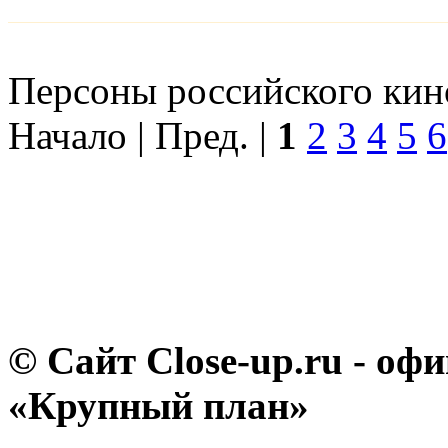
Персоны российского кино
Начало | Пред. |
1
2
3
4
5
6
© Сайт Close-up.ru - о
«Крупный план»