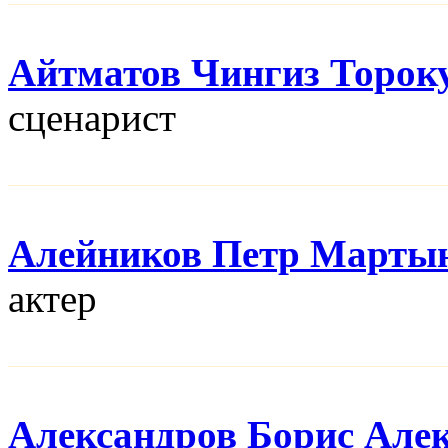
Айтматов Чингиз Торок
сценарист
Алейников Петр Марты
актер
Александров Борис Але