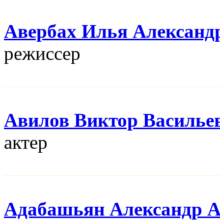
Авербах Илья Александ
режисcер
Авилов Виктор Василье
актер
Адабашьян Александр 