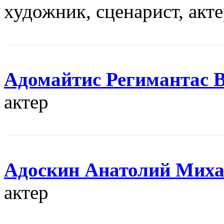
художник, сценарист, акт
Адомайтис Регимантас 
актер
Адоскин Анатолий Мих
актер