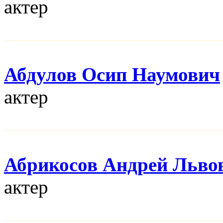
актер
Абдулов Осип Наумович
актер
Абрикосов Андрей Льво
актер