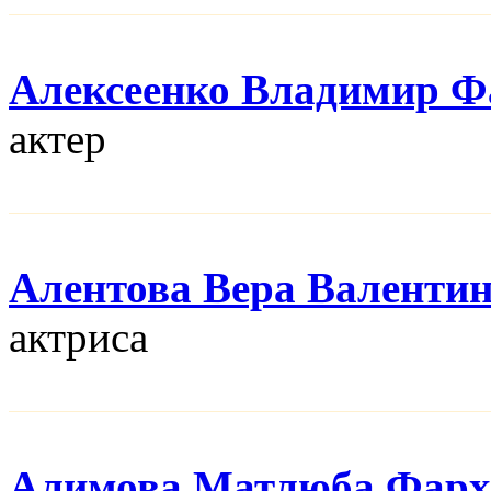
Алексеенко Владимир Ф
актер
Алентова Вера Валенти
актриса
Алимова Матлюба Фарх