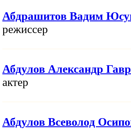
Абдрашитов Вадим Юсу
режисcер
Абдулов Александр Гав
актер
Абдулов Всеволод Осип