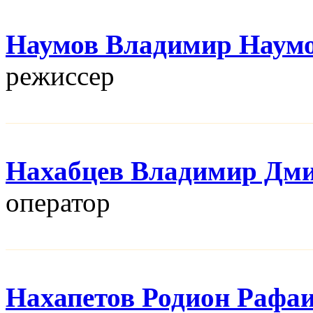
Наумов Владимир Наум
режисcер
Нахабцев Владимир Дм
оператор
Нахапетов Родион Рафа