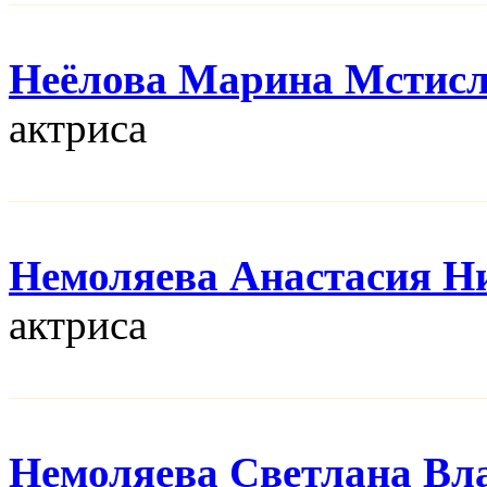
Неёлова Марина Мстис
актриса
Немоляева Анастасия Н
актриса
Немоляева Светлана Вл