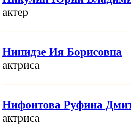
актер
Нинидзе Ия Борисовна
актриса
Нифонтова Руфина Дми
актриса