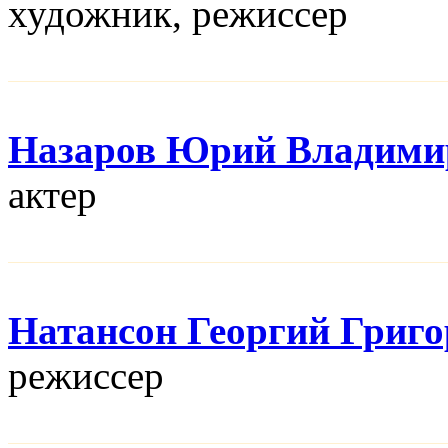
художник, режисcер
Назаров Юрий Владими
актер
Натансон Георгий Григ
режисcер