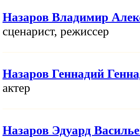
Назаров Владимир Алек
сценарист, режисcер
Назаров Геннадий Генн
актер
Назаров Эдуард Василь