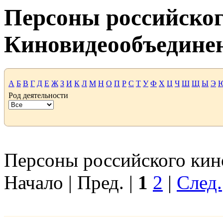
Персоны российског
Киновидеообъедине
А
Б
В
Г
Д
Е
Ж
З
И
К
Л
М
Н
О
П
Р
С
Т
У
Ф
Х
Ц
Ч
Ш
Щ
Ы
Э
Род деятельности
Персоны российского кино
Начало | Пред. |
1
2
|
След.