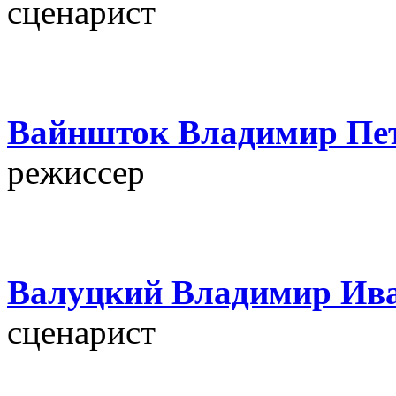
сценарист
Вайншток Владимир Пе
режисcер
Валуцкий Владимир Ив
сценарист