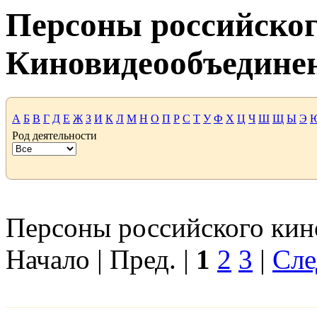
Персоны российског
Киновидеообъедине
А
Б
В
Г
Д
Е
Ж
З
И
К
Л
М
Н
О
П
Р
С
Т
У
Ф
Х
Ц
Ч
Ш
Щ
Ы
Э
Род деятельности
Персоны российского кино
Начало | Пред. |
1
2
3
|
Сле