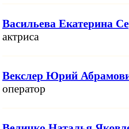
Васильева Екатерина Се
актриса
Векслер Юрий Абрамов
оператор
Величко Наталья Яковл