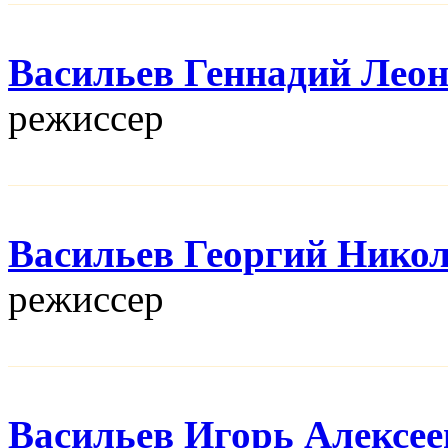
Васильев Геннадий Лео
режисcер
Васильев Георгий Нико
режисcер
Васильев Игорь Алексее