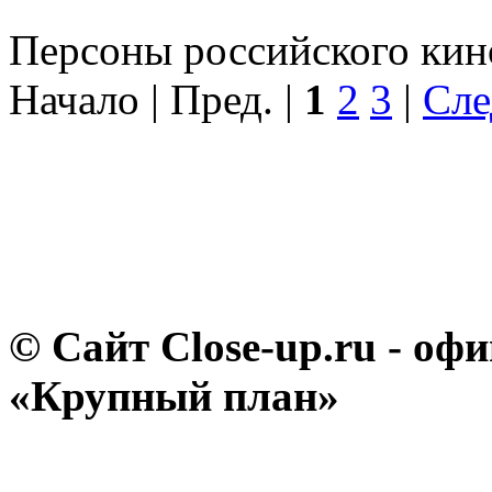
Персоны российского кино
Начало | Пред. |
1
2
3
|
Сле
© Сайт Close-up.ru - о
«Крупный план»