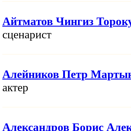
Айтматов Чингиз Торок
сценарист
Алейников Петр Марты
актер
Александров Борис Але