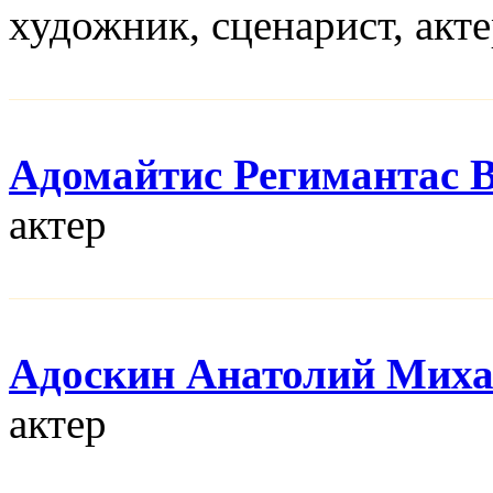
художник, сценарист, акт
Адомайтис Регимантас 
актер
Адоскин Анатолий Мих
актер