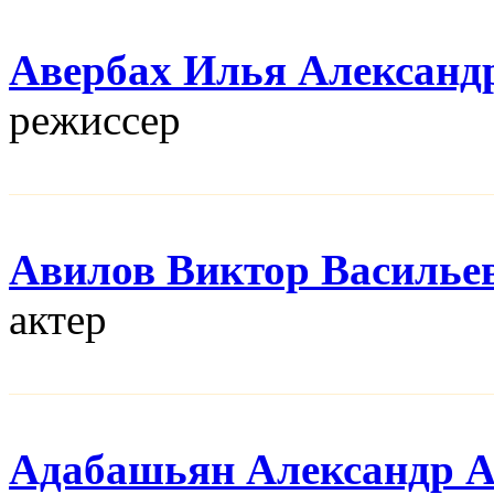
Авербах Илья Александ
режисcер
Авилов Виктор Василье
актер
Адабашьян Александр 