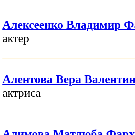
Алексеенко Владимир Ф
актер
Алентова Вера Валенти
актриса
Алимова Матлюба Фарх