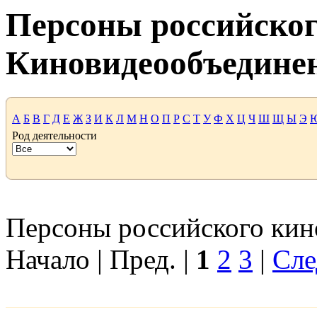
Персоны российског
Киновидеообъедине
А
Б
В
Г
Д
Е
Ж
З
И
К
Л
М
Н
О
П
Р
С
Т
У
Ф
Х
Ц
Ч
Ш
Щ
Ы
Э
Род деятельности
Персоны российского кино
Начало | Пред. |
1
2
3
|
Сле