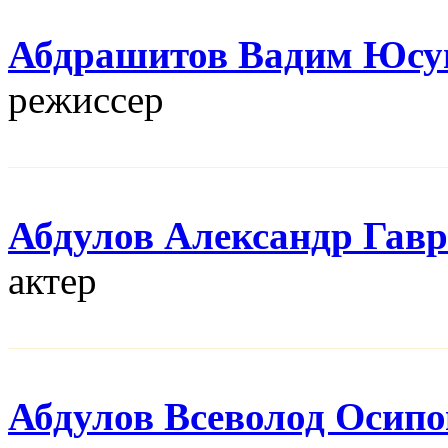
Абдрашитов Вадим Юсу
режисcер
Абдулов Александр Гав
актер
Абдулов Всеволод Осип