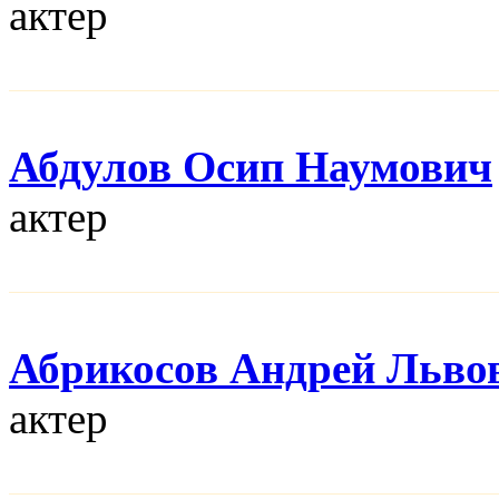
актер
Абдулов Осип Наумович
актер
Абрикосов Андрей Льво
актер