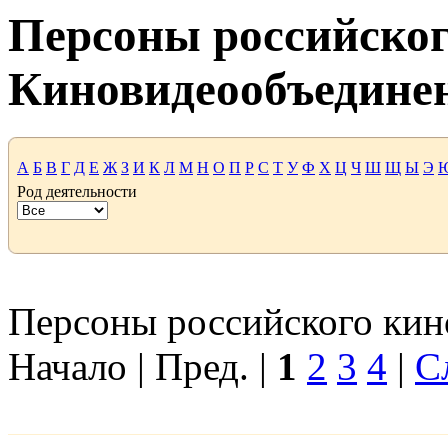
Персоны российског
Киновидеообъедине
А
Б
В
Г
Д
Е
Ж
З
И
К
Л
М
Н
О
П
Р
С
Т
У
Ф
Х
Ц
Ч
Ш
Щ
Ы
Э
Род деятельности
Персоны российского кино
Начало | Пред. |
1
2
3
4
|
С