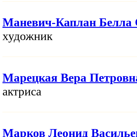
Маневич-Каплан Белла 
художник
Марецкая Вера Петровн
актриса
Марков Леонид Василье