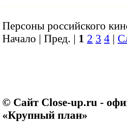
Персоны российского кино
Начало | Пред. |
1
2
3
4
|
С
© Сайт Close-up.ru - о
«Крупный план»