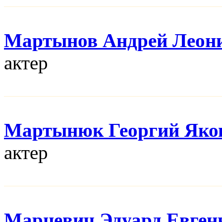
Мартынов Андрей Леон
актер
Мартынюк Георгий Яко
актер
Марцевич Эдуард Евген