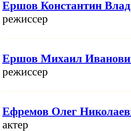
Ершов Константин Вла
режисcер
Ершов Михаил Иванови
режисcер
Ефремов Олег Николаев
актер