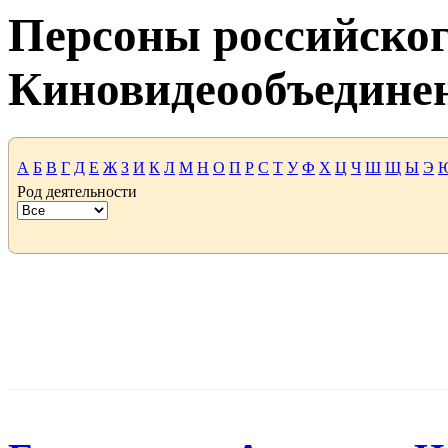
Персоны российског
Киновидеообъедине
А
Б
В
Г
Д
Е
Ж
З
И
К
Л
М
Н
О
П
Р
С
Т
У
Ф
Х
Ц
Ч
Ш
Щ
Ы
Э
Род деятельности