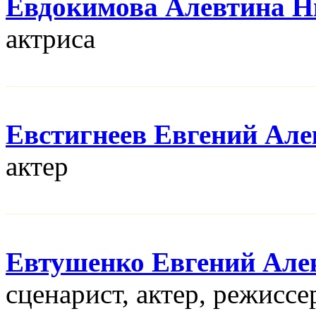
Евдокимова Алевтина Н
актриса
Евстигнеев Евгений Але
актер
Евтушенко Евгений Але
сценарист, актер, режисcе