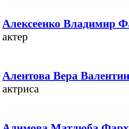
Алексеенко Владимир Ф
актер
Алентова Вера Валенти
актриса
Алимова Матлюба Фарх