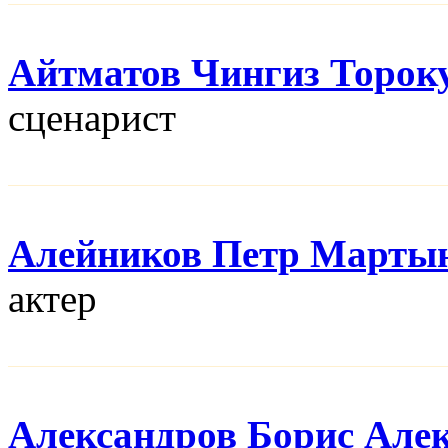
Айтматов Чингиз Торок
сценарист
Алейников Петр Марты
актер
Александров Борис Але