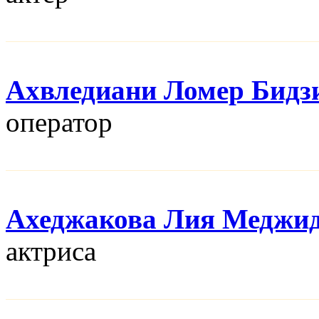
Ахвледиани Ломер Бидз
оператор
Ахеджакова Лия Меджи
актриса