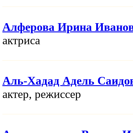
Алферова Ирина Ивано
актриса
Аль-Хадад Адель Саидо
актер, режисcер