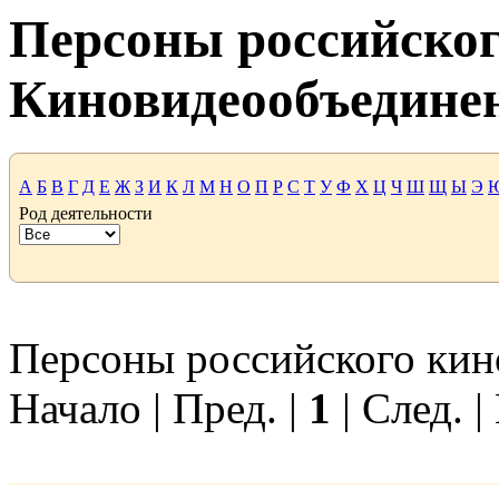
Персоны российског
Киновидеообъедине
А
Б
В
Г
Д
Е
Ж
З
И
К
Л
М
Н
О
П
Р
С
Т
У
Ф
Х
Ц
Ч
Ш
Щ
Ы
Э
Род деятельности
Персоны российского кино
Начало | Пред. |
1
| След. |