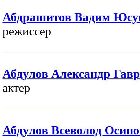
Абдрашитов Вадим Юсу
режисcер
Абдулов Александр Гав
актер
Абдулов Всеволод Осип