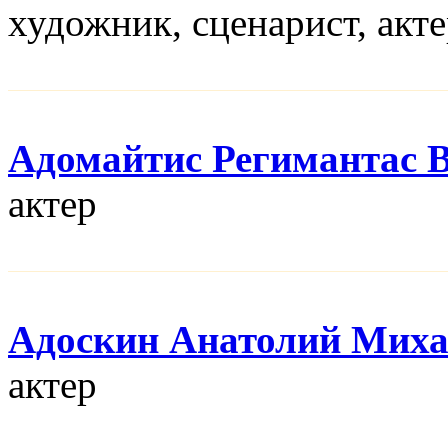
художник, сценарист, акт
Адомайтис Регимантас 
актер
Адоскин Анатолий Мих
актер