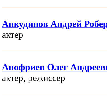
Анкудинов Андрей Робе
актер
Анофриев Олег Андреев
актер, режисcер