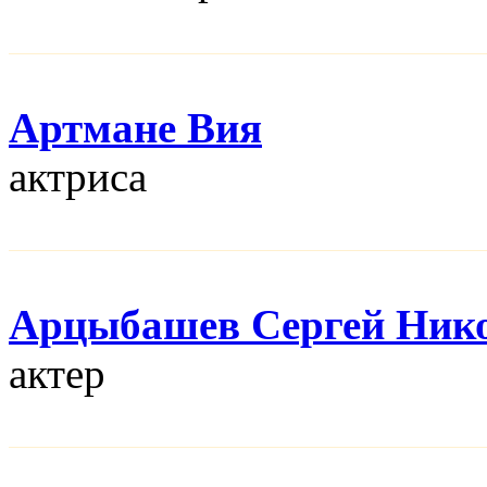
Артмане Вия
актриса
Арцыбашев Сергей Ник
актер