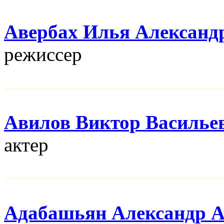
Авербах Илья Александ
режисcер
Авилов Виктор Василье
актер
Адабашьян Александр 