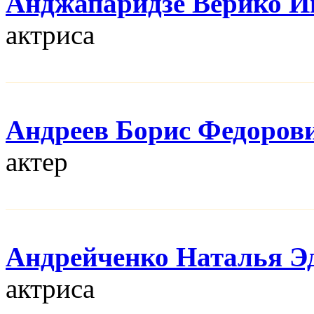
Анджапаридзе Верико И
актриса
Андреев Борис Федоров
актер
Андрейченко Наталья Э
актриса