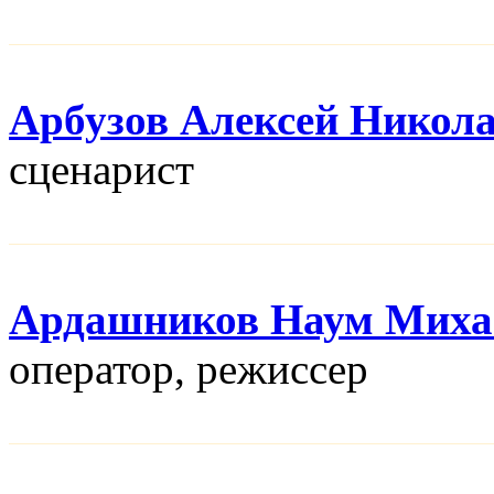
Арбузов Алексей Никол
сценарист
Ардашников Наум Миха
оператор, режисcер