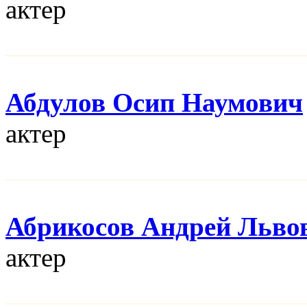
актер
Абдулов Осип Наумович
актер
Абрикосов Андрей Льво
актер