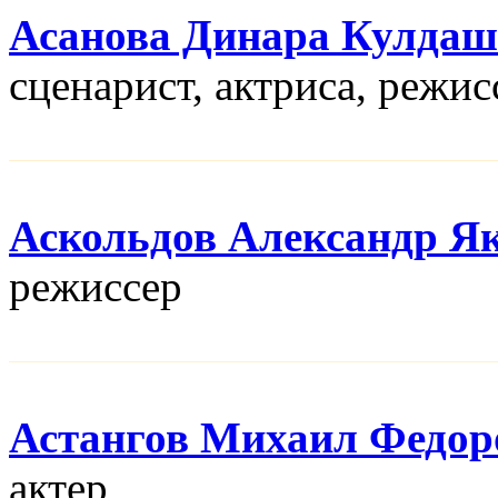
Асанова Динара Кулдаш
сценарист, актриса, режис
Аскольдов Александр Я
режисcер
Астангов Михаил Федор
актер