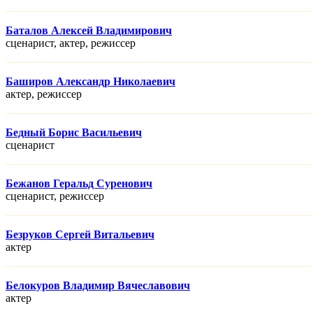
Баталов Алексей Владимирович
сценарист, актер, режисcер
Баширов Александр Николаевич
актер, режисcер
Бедный Борис Васильевич
сценарист
Бежанов Геральд Суренович
сценарист, режисcер
Безруков Сергей Витальевич
актер
Белокуров Владимир Вячеславович
актер