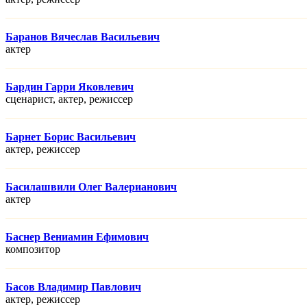
Баранов Вячеслав Васильевич
актер
Бардин Гарри Яковлевич
сценарист, актер, режисcер
Барнет Борис Васильевич
актер, режисcер
Басилашвили Олег Валерианович
актер
Баснер Вениамин Ефимович
композитор
Басов Владимир Павлович
актер, режисcер