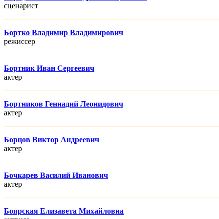
сценарист
Бортко Владимир Владимирович
режисcер
Бортник Иван Сергеевич
актер
Бортников Геннадий Леонидович
актер
Борцов Виктор Андреевич
актер
Бочкарев Василий Иванович
актер
Боярская Елизавета Михайловна