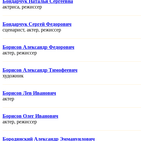
Бондарчук Наталья Сергеевна
актриса, режисcер
Бондарчук Сергей Федорович
сценарист, актер, режисcер
Борисов Александр Федорович
актер, режисcер
Борисов Александр Тимофеевич
художник
Борисов Лев Иванович
актер
Борисов Олег Иванович
актер, режисcер
Бородянский Александр Эммануилович