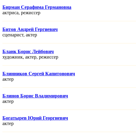
Бирман Серафима Германовна
актриса, режисcер
Битов Андрей Гергиевич
сценарист, актер
Бланк Борис Лейбович
художник, актер, режисcер
Блинников Сергей Капитонович
актер
Блинов Борис Владимирович
актер
Богатырев Юрий Георгиевич
актер