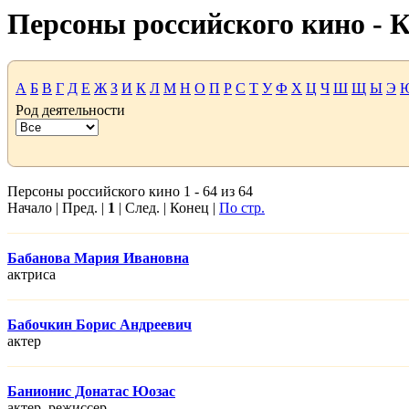
Персоны российского кино -
А
Б
В
Г
Д
Е
Ж
З
И
К
Л
М
Н
О
П
Р
С
Т
У
Ф
Х
Ц
Ч
Ш
Щ
Ы
Э
Род деятельности
Персоны российского кино 1 - 64 из 64
Начало | Пред. |
1
| След. | Конец |
По стр.
Бабанова Мария Ивановна
актриса
Бабочкин Борис Андреевич
актер
Банионис Донатас Юозас
актер, режисcер