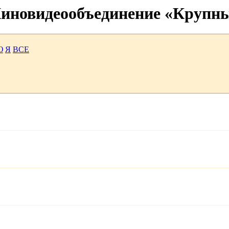
 Киновидеообъединение «Крупн
Ю
Я
ВСЕ