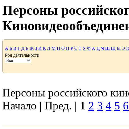
Персоны российског
Киновидеообъедине
А
Б
В
Г
Д
Е
Ж
З
И
К
Л
М
Н
О
П
Р
С
Т
У
Ф
Х
Ц
Ч
Ш
Щ
Ы
Э
Род деятельности
Персоны российского кино
Начало | Пред. |
1
2
3
4
5
6