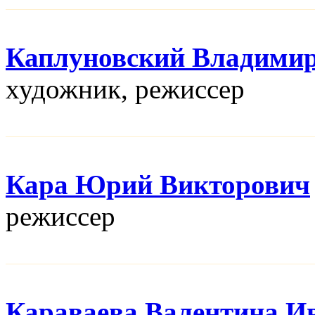
Каплуновский Владими
художник, режисcер
Кара Юрий Викторович
режисcер
Караваева Валентина И