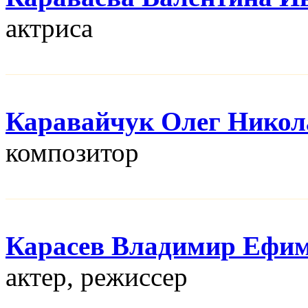
актриса
Каравайчук Олег Никол
композитор
Карасев Владимир Ефи
актер, режисcер