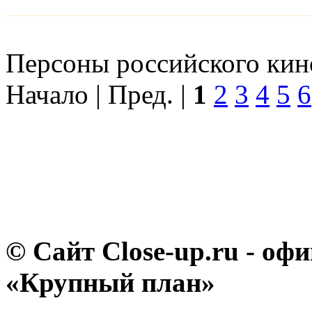
Персоны российского кино
Начало | Пред. |
1
2
3
4
5
6
© Сайт Close-up.ru - о
«Крупный план»