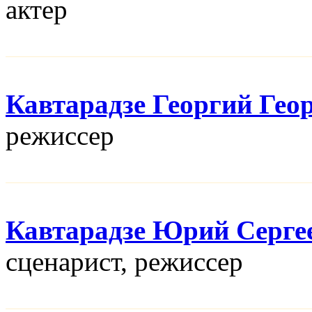
актер
Кавтарадзе Георгий Гео
режисcер
Кавтарадзе Юрий Серге
сценарист, режисcер