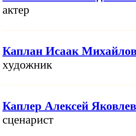
актер
Каплан Исаак Михайло
художник
Каплер Алексей Яковле
сценарист