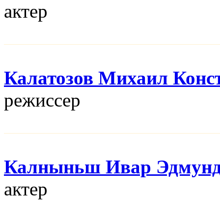
актер
Калатозов Михаил Конс
режисcер
Калныньш Ивар Эдмун
актер