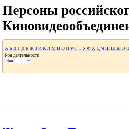
Персоны российског
Киновидеообъедине
А
Б
В
Г
Д
Е
Ж
З
И
К
Л
М
Н
О
П
Р
С
Т
У
Ф
Х
Ц
Ч
Ш
Щ
Ы
Э
Род деятельности