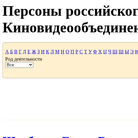
Персоны российског
Киновидеообъедине
А
Б
В
Г
Д
Е
Ж
З
И
К
Л
М
Н
О
П
Р
С
Т
У
Ф
Х
Ц
Ч
Ш
Щ
Ы
Э
Род деятельности