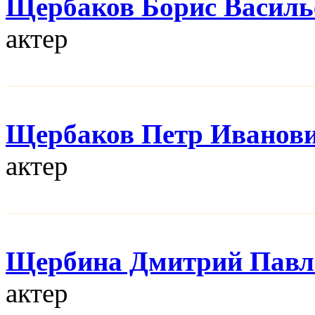
Щербаков Борис Василь
актер
Щербаков Петр Иванов
актер
Щербина Дмитрий Павл
актер