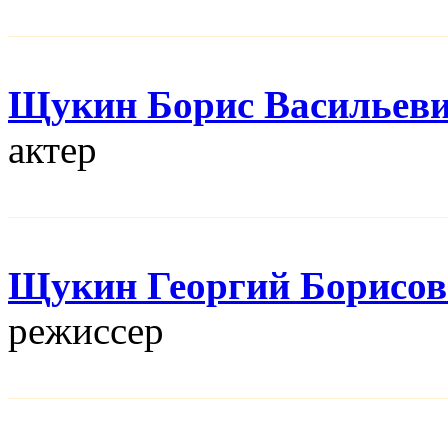
Щукин Борис Васильев
актер
Щукин Георгий Борисо
режисcер