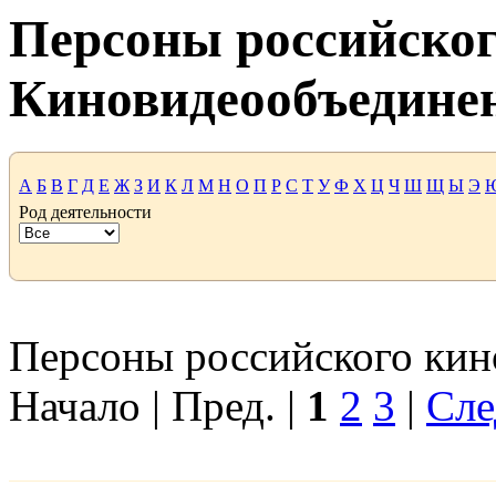
Персоны российског
Киновидеообъедине
А
Б
В
Г
Д
Е
Ж
З
И
К
Л
М
Н
О
П
Р
С
Т
У
Ф
Х
Ц
Ч
Ш
Щ
Ы
Э
Род деятельности
Персоны российского кино
Начало | Пред. |
1
2
3
|
Сле