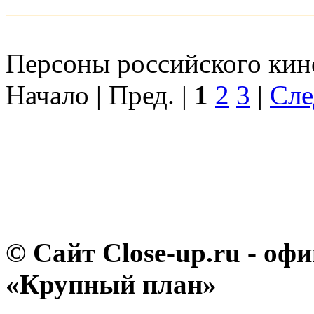
Персоны российского кино
Начало | Пред. |
1
2
3
|
Сле
© Сайт Close-up.ru - о
«Крупный план»