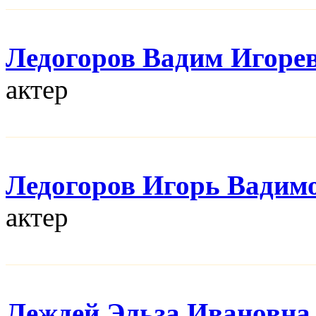
Ледогоров Вадим Игоре
актер
Ледогоров Игорь Вадим
актер
Леждей Эльза Ивановна