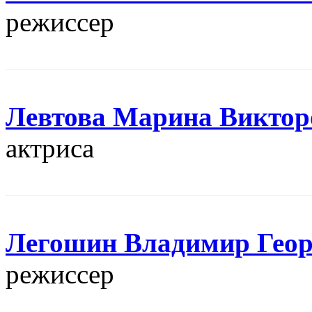
режисcер
Левтова Марина Виктор
актриса
Легошин Владимир Геор
режисcер