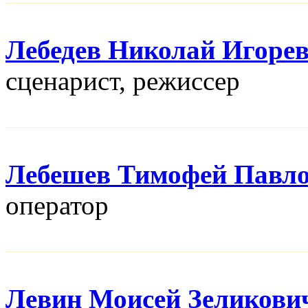
Лебедев Николай Игоре
сценарист, режисcер
Лебешев Тимофей Павл
оператор
Левин Моисей Зеликови