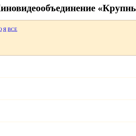
 Киновидеообъединение «Крупн
Ю
Я
ВСЕ