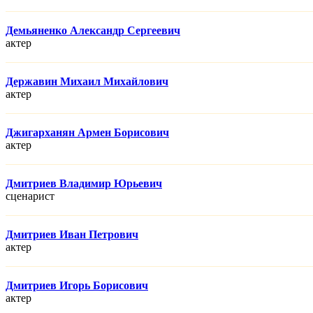
Демьяненко Александр Сергеевич
актер
Державин Михаил Михайлович
актер
Джигарханян Армен Борисович
актер
Дмитриев Владимир Юрьевич
сценарист
Дмитриев Иван Петрович
актер
Дмитриев Игорь Борисович
актер