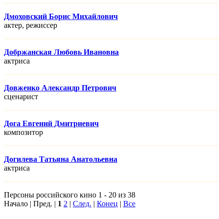
Дмоховский Борис Михайлович
актер, режисcер
Добржанская Любовь Ивановна
актриса
Довженко Александр Петрович
сценарист
Дога Евгений Дмитриевич
композитор
Догилева Татьяна Анатольевна
актриса
Персоны российского кино 1 - 20 из 38
Начало | Пред. |
1
2
|
След.
|
Конец
|
Все