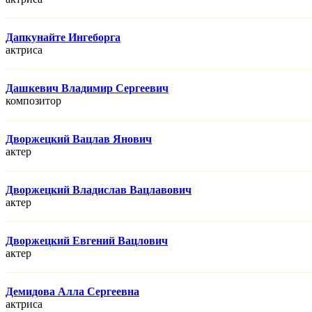
Дапкунайте Ингеборга
актриса
Дашкевич Владимир Сергеевич
композитор
Дворжецкий Вацлав Янович
актер
Дворжецкий Владислав Вацлавович
актер
Дворжецкий Евгений Вацлович
актер
Демидова Алла Сергеевна
актриса