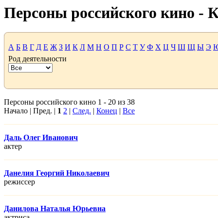
Персоны российского кино -
А
Б
В
Г
Д
Е
Ж
З
И
К
Л
М
Н
О
П
Р
С
Т
У
Ф
Х
Ц
Ч
Ш
Щ
Ы
Э
Род деятельности
Персоны российского кино 1 - 20 из 38
Начало | Пред. |
1
2
|
След.
|
Конец
|
Все
Даль Олег Иванович
актер
Данелия Георгий Николаевич
режисcер
Данилова Наталья Юрьевна
актриса