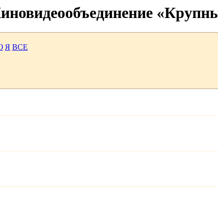
 Киновидеообъединение «Крупн
Ю
Я
ВСЕ