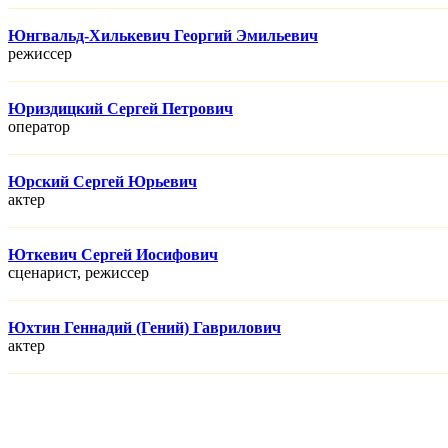
Юнгвальд-Хилькевич Георгий Эмильевич
режисcер
Юриздицкий Сергей Петрович
оператор
Юрский Сергей Юрьевич
актер
Юткевич Сергей Иосифович
сценарист, режисcер
Юхтин Геннадий (Гений) Гаврилович
актер