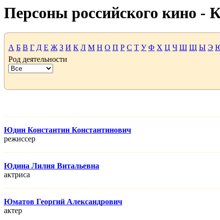
Персоны российского кино -
А
Б
В
Г
Д
Е
Ж
З
И
К
Л
М
Н
О
П
Р
С
Т
У
Ф
Х
Ц
Ч
Ш
Щ
Ы
Э
Род деятельности
Юдин Константин Константинович
режисcер
Юдина Лилия Витальевна
актриса
Юматов Георгий Александрович
актер