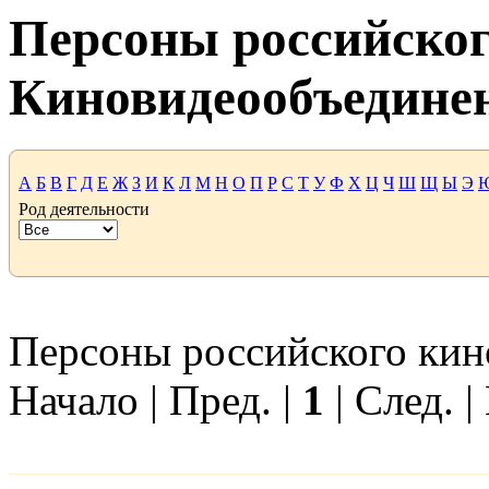
Персоны российског
Киновидеообъедине
А
Б
В
Г
Д
Е
Ж
З
И
К
Л
М
Н
О
П
Р
С
Т
У
Ф
Х
Ц
Ч
Ш
Щ
Ы
Э
Род деятельности
Персоны российского кино
Начало | Пред. |
1
| След. |