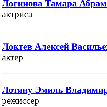
Логинова Тамара Абрам
актриса
Локтев Алексей Василь
актер
Лотяну Эмиль Владими
режисcер