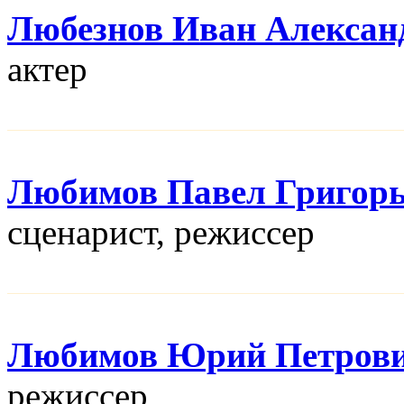
Любезнов Иван Алексан
актер
Любимов Павел Григор
сценарист, режисcер
Любимов Юрий Петров
режисcер