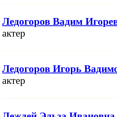
Ледогоров Вадим Игоре
актер
Ледогоров Игорь Вадим
актер
Леждей Эльза Ивановна