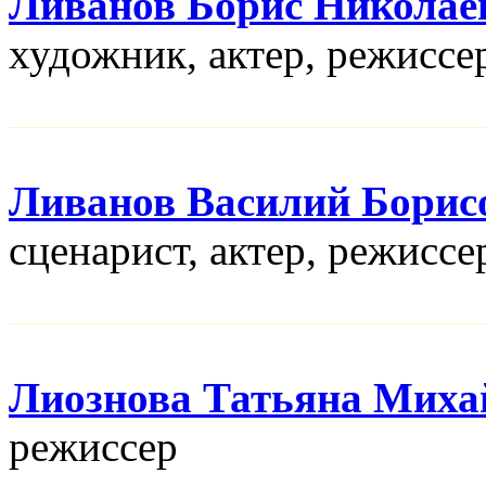
Ливанов Борис Николае
художник, актер, режисcе
Ливанов Василий Борис
сценарист, актер, режисcе
Лиознова Татьяна Миха
режисcер