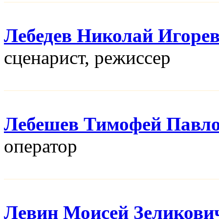
Лебедев Николай Игоре
сценарист, режисcер
Лебешев Тимофей Павл
оператор
Левин Моисей Зеликови