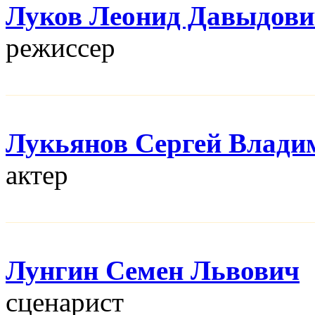
Луков Леонид Давыдов
режисcер
Лукьянов Сергей Влади
актер
Лунгин Семен Львович
сценарист