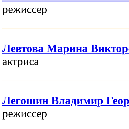
режисcер
Левтова Марина Виктор
актриса
Легошин Владимир Геор
режисcер