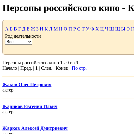
Персоны российского кино -
А
Б
В
Г
Д
Е
Ж
З
И
К
Л
М
Н
О
П
Р
С
Т
У
Ф
Х
Ц
Ч
Ш
Щ
Ы
Э
Род деятельности
Персоны российского кино 1 - 9 из 9
Начало | Пред. |
1
| След. | Конец |
По стр.
Жаков Олег Петрович
актер
Жариков Евгений Ильич
актер
Жарков Алексей Дмитриевич
актер