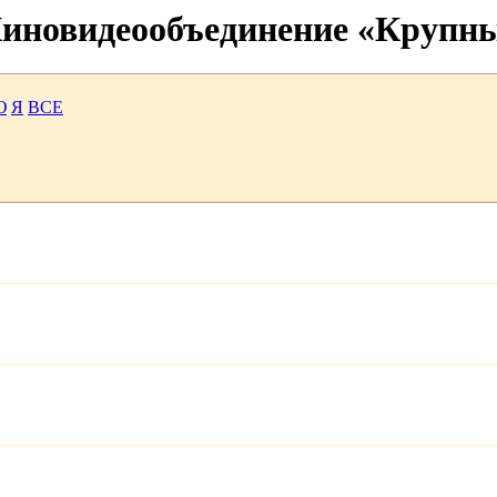
 Киновидеообъединение «Крупн
Ю
Я
ВСЕ