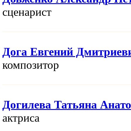
сценарист
Дога Евгений Дмитриев
композитор
Догилева Татьяна Анат
актриса