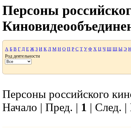
Персоны российског
Киновидеообъедине
А
Б
В
Г
Д
Е
Ж
З
И
К
Л
М
Н
О
П
Р
С
Т
У
Ф
Х
Ц
Ч
Ш
Щ
Ы
Э
Род деятельности
Персоны российского кино
Начало | Пред. |
1
| След. |