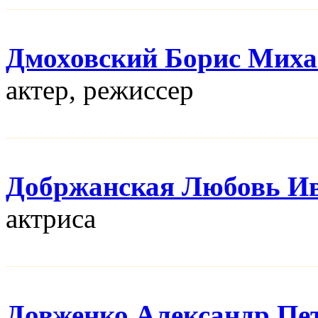
Дмоховский Борис Мих
актер, режисcер
Добржанская Любовь И
актриса
Довженко Александр Пе