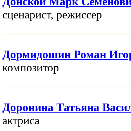
Донской Марк Семенов
сценарист, режисcер
Дормидошин Роман Иго
композитор
Доронина Татьяна Васи
актриса