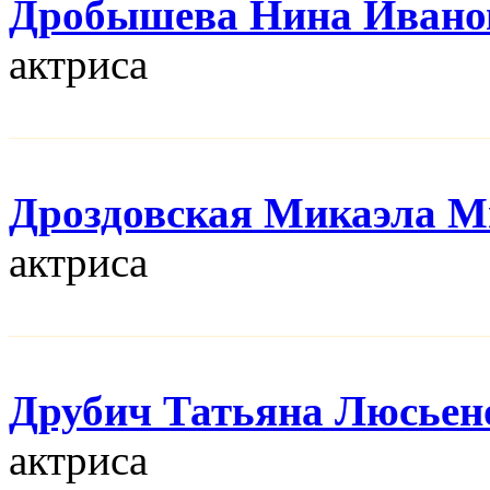
Дробышева Нина Ивано
актриса
Дроздовская Микаэла М
актриса
Друбич Татьяна Люсьен
актриса