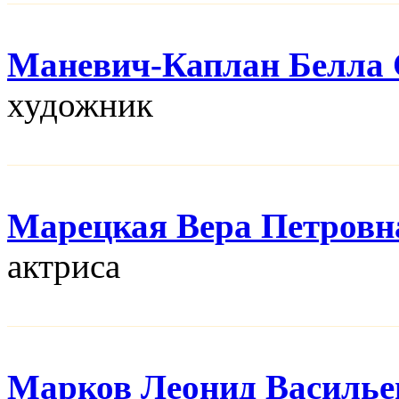
Маневич-Каплан Белла 
художник
Марецкая Вера Петровн
актриса
Марков Леонид Василье