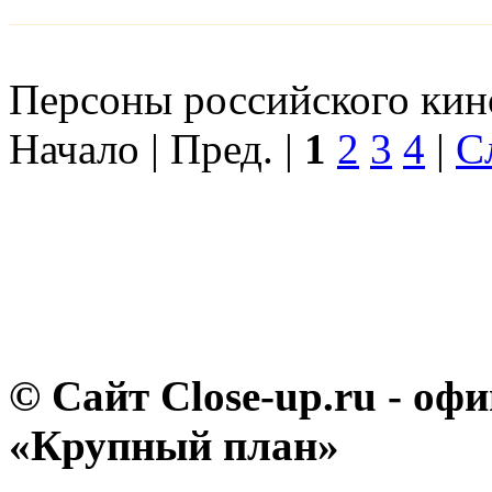
Персоны российского кино
Начало | Пред. |
1
2
3
4
|
С
© Сайт Close-up.ru - о
«Крупный план»