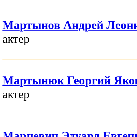
Мартынов Андрей Леон
актер
Мартынюк Георгий Яко
актер
Марцевич Эдуард Евген