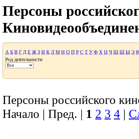
Персоны российског
Киновидеообъедине
А
Б
В
Г
Д
Е
Ж
З
И
К
Л
М
Н
О
П
Р
С
Т
У
Ф
Х
Ц
Ч
Ш
Щ
Ы
Э
Род деятельности
Персоны российского кино
Начало | Пред. |
1
2
3
4
|
С