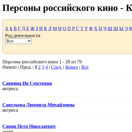
Персоны российского кино -
А
Б
В
Г
Д
Е
Ж
З
И
К
Л
М
Н
О
П
Р
С
Т
У
Ф
Х
Ц
Ч
Ш
Щ
Ы
Э
Род деятельности
Персоны российского кино 1 - 20 из 79
Начало | Пред. |
1
2
3
4
|
След.
|
Конец
|
Все
Саввина Ия Сергеевна
актриса
Савельева Людмила Михайловна
актриса
Савин Петр Николаевич
актер