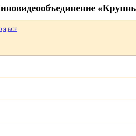
 Киновидеообъединение «Крупн
Ю
Я
ВСЕ