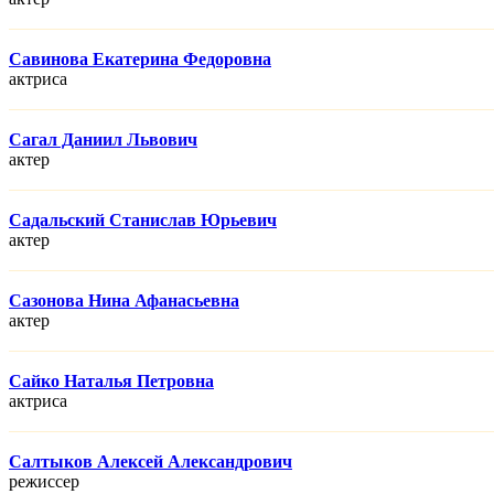
Савинова Екатерина Федоровна
актриса
Сагал Даниил Львович
актер
Садальский Станислав Юрьевич
актер
Сазонова Нина Афанасьевна
актер
Сайко Наталья Петровна
актриса
Салтыков Алексей Александрович
режисcер