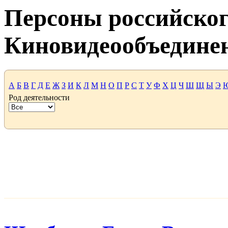
Персоны российског
Киновидеообъедине
А
Б
В
Г
Д
Е
Ж
З
И
К
Л
М
Н
О
П
Р
С
Т
У
Ф
Х
Ц
Ч
Ш
Щ
Ы
Э
Род деятельности