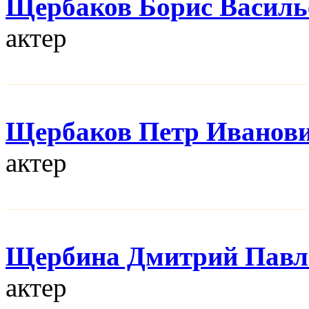
Щербаков Борис Василь
актер
Щербаков Петр Иванов
актер
Щербина Дмитрий Павл
актер