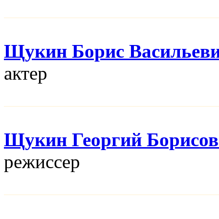
Щукин Борис Васильев
актер
Щукин Георгий Борисо
режисcер