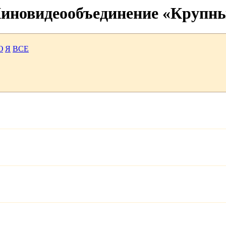
 Киновидеообъединение «Крупн
Ю
Я
ВСЕ