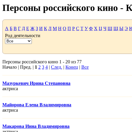
Персоны российского кино -
А
Б
В
Г
Д
Е
Ж
З
И
К
Л
М
Н
О
П
Р
С
Т
У
Ф
Х
Ц
Ч
Ш
Щ
Ы
Э
Род деятельности
Персоны российского кино 1 - 20 из 77
Начало | Пред. |
1
2
3
4
|
След.
|
Конец
|
Все
Мазуркевич Ирина Степановна
актриса
Майорова Елена Владимировна
актриса
Макарова Инна Владимировна
актриса