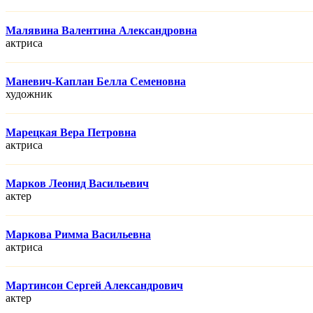
Малявина Валентина Александровна
актриса
Маневич-Каплан Белла Семеновна
художник
Марецкая Вера Петровна
актриса
Марков Леонид Васильевич
актер
Маркова Римма Васильевна
актриса
Мартинсон Сергей Александрович
актер