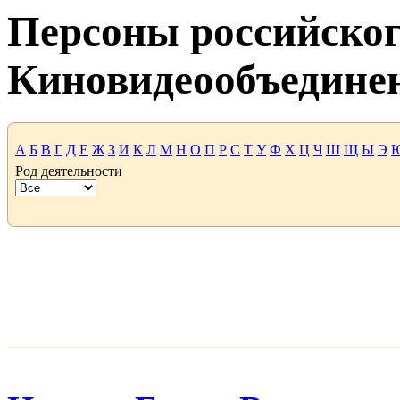
Персоны российског
Киновидеообъедине
А
Б
В
Г
Д
Е
Ж
З
И
К
Л
М
Н
О
П
Р
С
Т
У
Ф
Х
Ц
Ч
Ш
Щ
Ы
Э
Род деятельности