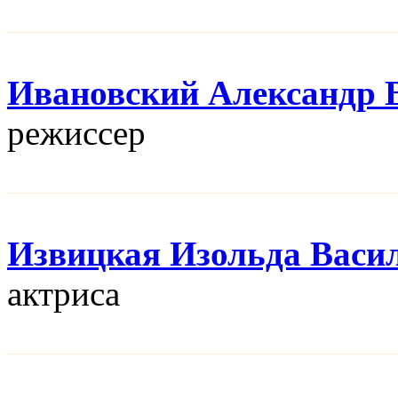
Ивановский Александр 
режисcер
Извицкая Изольда Васи
актриса