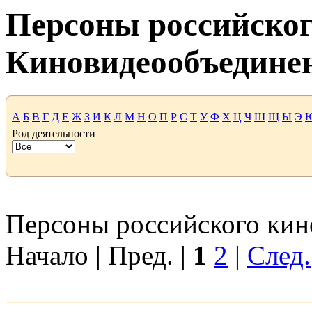
Персоны российског
Киновидеообъедине
А
Б
В
Г
Д
Е
Ж
З
И
К
Л
М
Н
О
П
Р
С
Т
У
Ф
Х
Ц
Ч
Ш
Щ
Ы
Э
Род деятельности
Персоны российского кино
Начало | Пред. |
1
2
|
След.