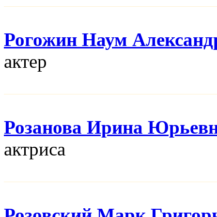
Рогожин Наум Александ
актер
Розанова Ирина Юрьев
актриса
Розовский Марк Григор