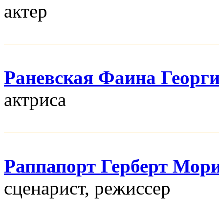
актер
Раневская Фаина Георг
актриса
Раппапорт Герберт Мор
сценарист, режисcер