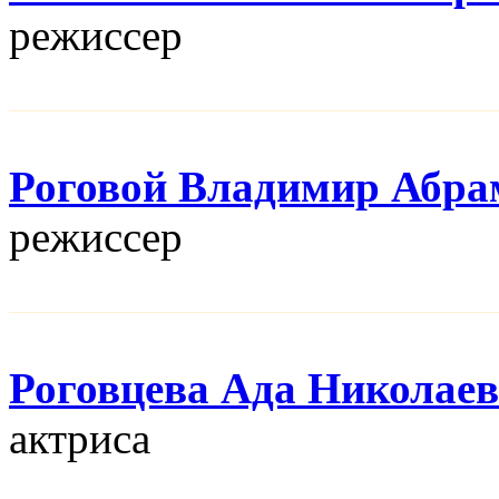
режисcер
Роговой Владимир Абра
режисcер
Роговцева Ада Николае
актриса