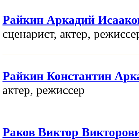
Райкин Аркадий Исаако
сценарист, актер, режисcе
Райкин Константин Арк
актер, режисcер
Раков Виктор Викторов