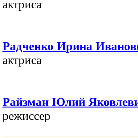
актриса
Радченко Ирина Иванов
актриса
Райзман Юлий Яковлев
режисcер