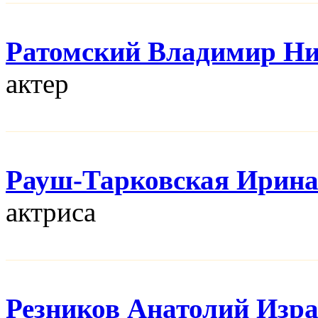
Ратомский Владимир Н
актер
Рауш-Тарковская Ирин
актриса
Резников Анатолий Изр