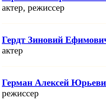
актер, режисcер
Гердт Зиновий Ефимови
актер
Герман Алексей Юрьев
режисcер