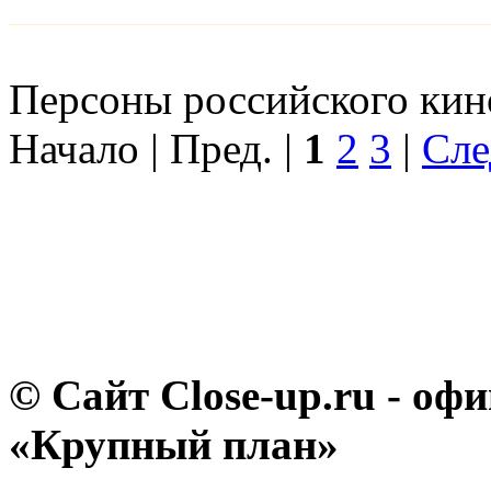
Персоны российского кино
Начало | Пред. |
1
2
3
|
Сле
© Сайт Close-up.ru - о
«Крупный план»