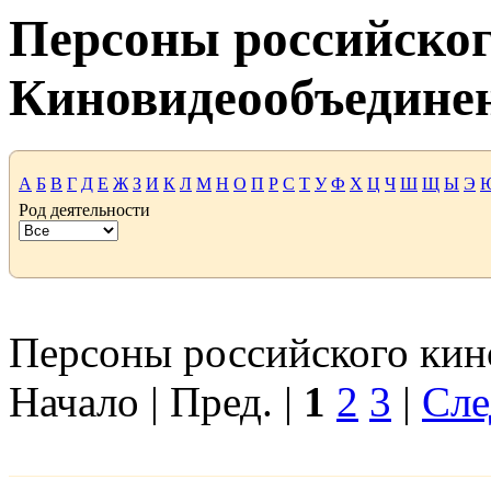
Персоны российског
Киновидеообъедине
А
Б
В
Г
Д
Е
Ж
З
И
К
Л
М
Н
О
П
Р
С
Т
У
Ф
Х
Ц
Ч
Ш
Щ
Ы
Э
Род деятельности
Персоны российского кино
Начало | Пред. |
1
2
3
|
Сле