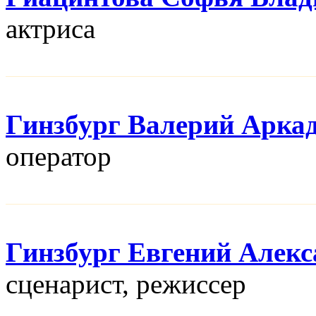
актриса
Гинзбург Валерий Арка
оператор
Гинзбург Евгений Алек
сценарист, режисcер