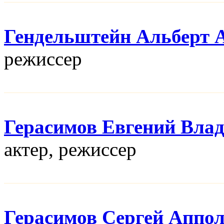
Гендельштейн Альберт 
режисcер
Герасимов Евгений Вла
актер, режисcер
Герасимов Сергей Аппо