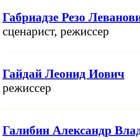
Габриадзе Резо Леванов
сценарист, режисcер
Гайдай Леонид Иович
режисcер
Галибин Александр Вла