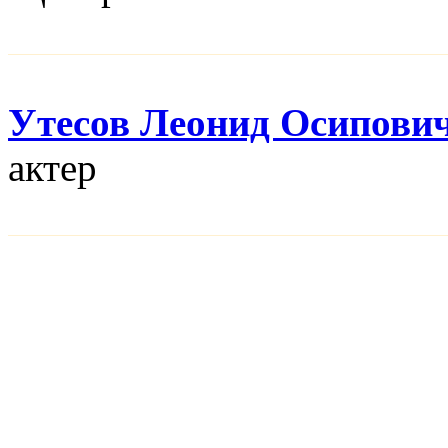
Утесов Леонид Осипови
актер