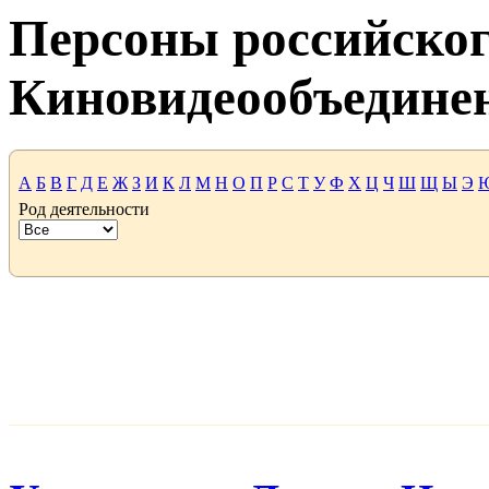
Персоны российског
Киновидеообъедине
А
Б
В
Г
Д
Е
Ж
З
И
К
Л
М
Н
О
П
Р
С
Т
У
Ф
Х
Ц
Ч
Ш
Щ
Ы
Э
Род деятельности