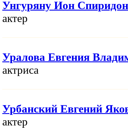
Унгуряну Ион Спиридо
актер
Уралова Евгения Влади
актриса
Урбанский Евгений Яко
актер