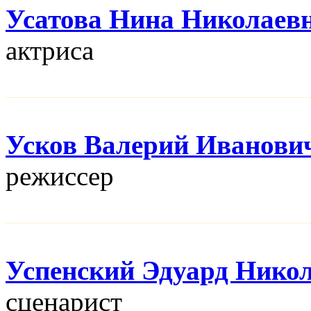
Усатова Нина Николаев
актриса
Усков Валерий Иванови
режисcер
Успенский Эдуард Нико
сценарист