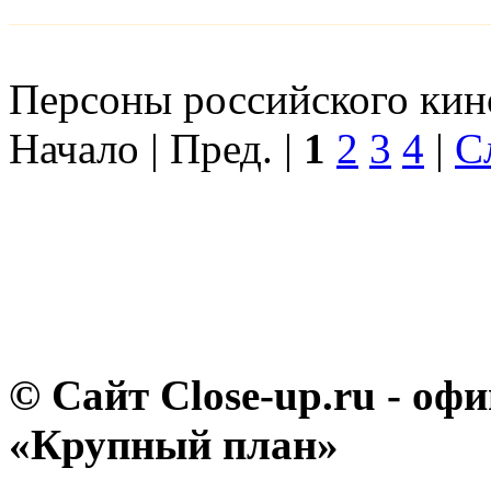
Персоны российского кино
Начало | Пред. |
1
2
3
4
|
С
© Сайт Close-up.ru - о
«Крупный план»