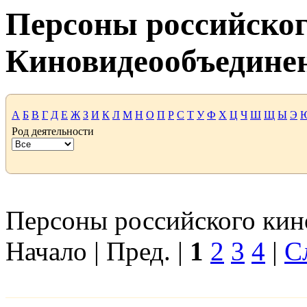
Персоны российског
Киновидеообъедине
А
Б
В
Г
Д
Е
Ж
З
И
К
Л
М
Н
О
П
Р
С
Т
У
Ф
Х
Ц
Ч
Ш
Щ
Ы
Э
Род деятельности
Персоны российского кино
Начало | Пред. |
1
2
3
4
|
С