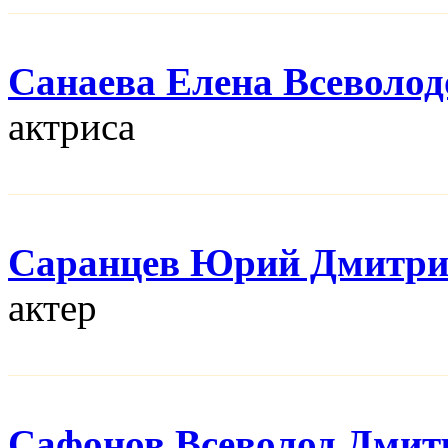
Санаева Елена Всеволод
актриса
Саранцев Юрий Дмитри
актер
Сафонов Всеволод Дмит