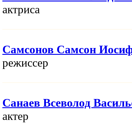
актриса
Самсонов Самсон Иоси
режисcер
Санаев Всеволод Василь
актер