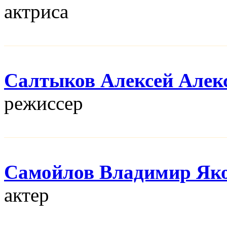
актриса
Салтыков Алексей Алек
режисcер
Самойлов Владимир Як
актер