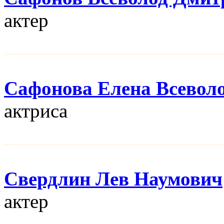
актер
Сафонова Елена Всевол
актриса
Свердлин Лев Наумович
актер