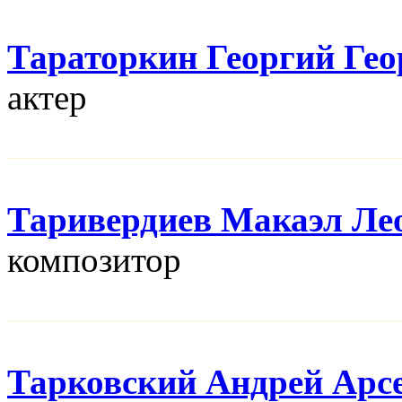
Тараторкин Георгий Гео
актер
Таривердиев Макаэл Ле
композитор
Тарковский Андрей Арс