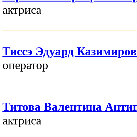
актриса
Тиссэ Эдуард Казимиро
оператор
Титова Валентина Анти
актриса