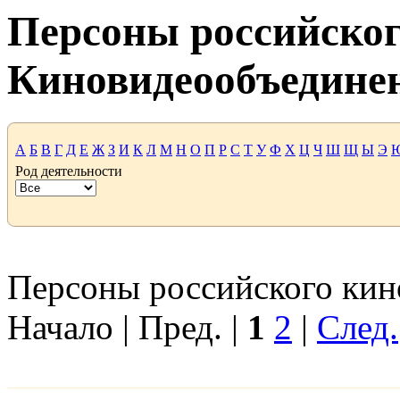
Персоны российског
Киновидеообъедине
А
Б
В
Г
Д
Е
Ж
З
И
К
Л
М
Н
О
П
Р
С
Т
У
Ф
Х
Ц
Ч
Ш
Щ
Ы
Э
Род деятельности
Персоны российского кино
Начало | Пред. |
1
2
|
След.