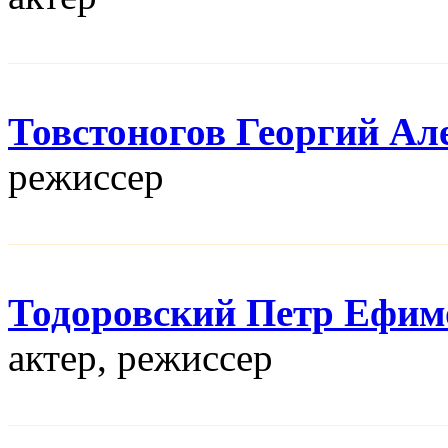
Товстоногов Георгий Ал
режисcер
Тодоровский Петр Ефим
актер, режисcер