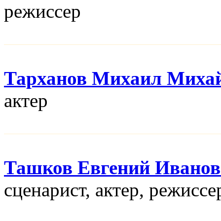
режисcер
Тарханов Михаил Миха
актер
Ташков Евгений Ивано
сценарист, актер, режисcе