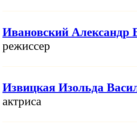
Ивановский Александр 
режисcер
Извицкая Изольда Васи
актриса