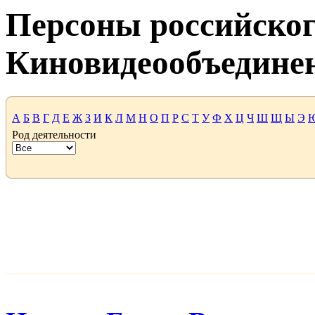
Персоны российског
Киновидеообъедине
А
Б
В
Г
Д
Е
Ж
З
И
К
Л
М
Н
О
П
Р
С
Т
У
Ф
Х
Ц
Ч
Ш
Щ
Ы
Э
Род деятельности