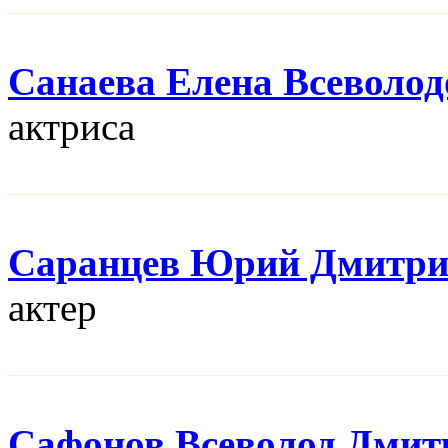
Санаева Елена Всеволод
актриса
Саранцев Юрий Дмитри
актер
Сафонов Всеволод Дмит