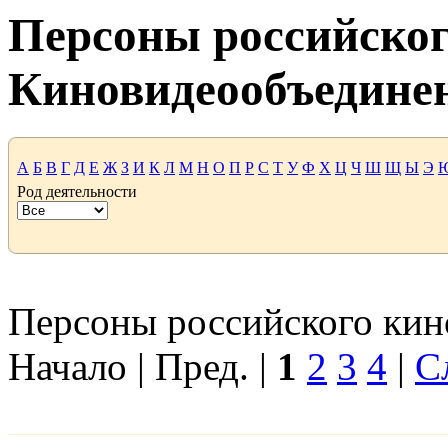
Персоны российског
Киновидеообъедине
А
Б
В
Г
Д
Е
Ж
З
И
К
Л
М
Н
О
П
Р
С
Т
У
Ф
Х
Ц
Ч
Ш
Щ
Ы
Э
Род деятельности
Персоны российского кино
Начало | Пред. |
1
2
3
4
|
С