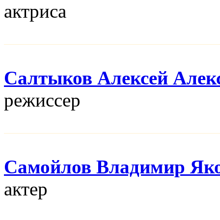
актриса
Салтыков Алексей Алек
режисcер
Самойлов Владимир Як
актер