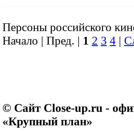
Персоны российского кино
Начало | Пред. |
1
2
3
4
|
С
© Сайт Close-up.ru - о
«Крупный план»