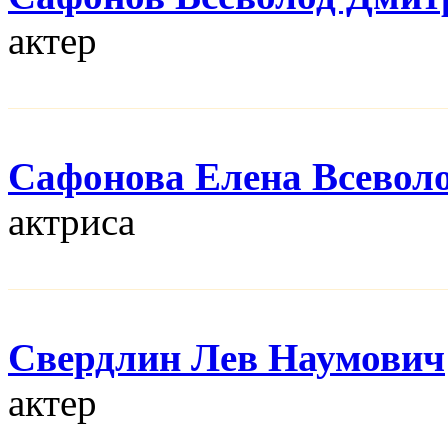
актер
Сафонова Елена Всевол
актриса
Свердлин Лев Наумович
актер