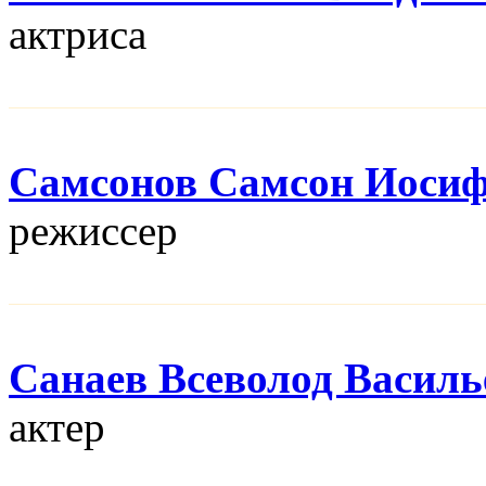
актриса
Самсонов Самсон Иоси
режисcер
Санаев Всеволод Василь
актер