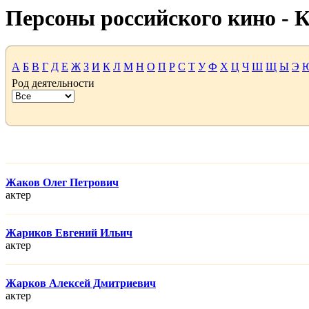
Персоны российского кино -
А
Б
В
Г
Д
Е
Ж
З
И
К
Л
М
Н
О
П
Р
С
Т
У
Ф
Х
Ц
Ч
Ш
Щ
Ы
Э
Род деятельности
Жаков Олег Петрович
актер
Жариков Евгений Ильич
актер
Жарков Алексей Дмитриевич
актер