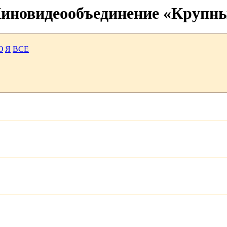
 Киновидеообъединение «Крупн
Ю
Я
ВСЕ