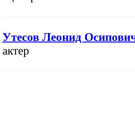
Утесов Леонид Осипови
актер