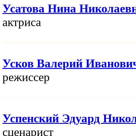
Усатова Нина Николаев
актриса
Усков Валерий Иванови
режисcер
Успенский Эдуард Нико
сценарист