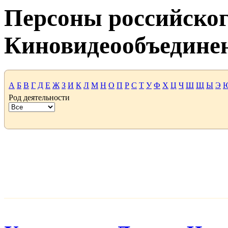
Персоны российског
Киновидеообъедине
А
Б
В
Г
Д
Е
Ж
З
И
К
Л
М
Н
О
П
Р
С
Т
У
Ф
Х
Ц
Ч
Ш
Щ
Ы
Э
Род деятельности