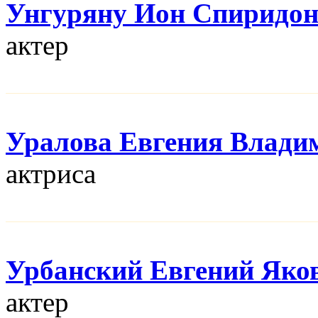
Унгуряну Ион Спиридо
актер
Уралова Евгения Влади
актриса
Урбанский Евгений Яко
актер