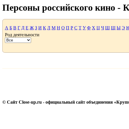
Персоны российского кино -
А
Б
В
Г
Д
Е
Ж
З
И
К
Л
М
Н
О
П
Р
С
Т
У
Ф
Х
Ц
Ч
Ш
Щ
Ы
Э
Род деятельности
© Сайт Close-up.ru - официальный сайт объединения «Круп