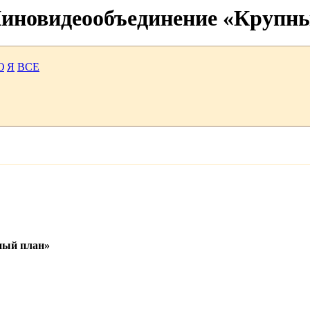
 Киновидеообъединение «Крупн
Ю
Я
ВСЕ
ный план»