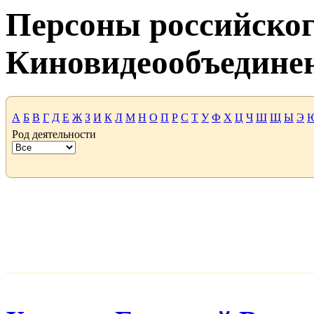
Персоны российског
Киновидеообъедине
А
Б
В
Г
Д
Е
Ж
З
И
К
Л
М
Н
О
П
Р
С
Т
У
Ф
Х
Ц
Ч
Ш
Щ
Ы
Э
Род деятельности