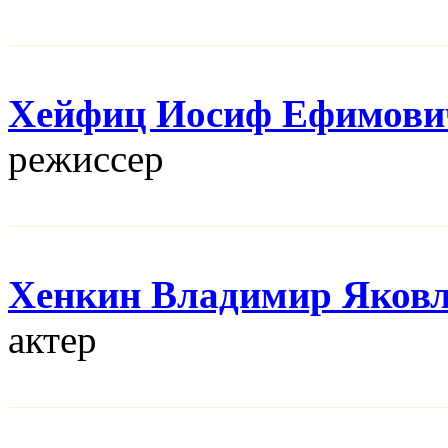
Хейфиц Иосиф Ефимови
режисcер
Хенкин Владимир Яков
актер