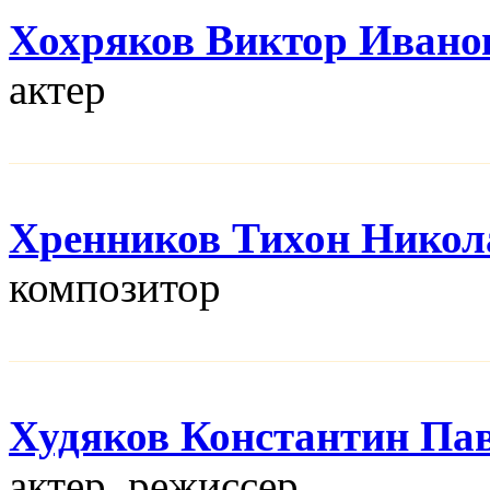
Хохряков Виктор Ивано
актер
Хренников Тихон Никол
композитор
Худяков Константин Па
актер, режисcер