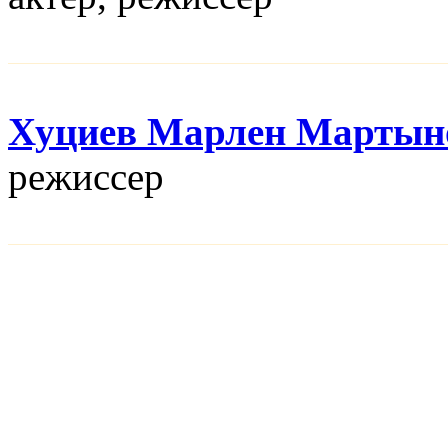
Хуциев Марлен Мартын
режисcер