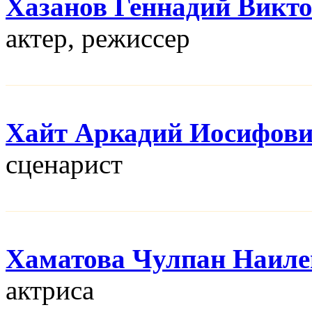
Хазанов Геннадий Викт
актер, режисcер
Хайт Аркадий Иосифов
сценарист
Хаматова Чулпан Наиле
актриса