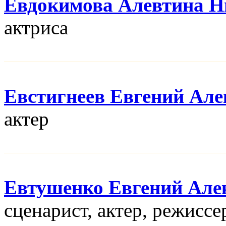
Евдокимова Алевтина Н
актриса
Евстигнеев Евгений Але
актер
Евтушенко Евгений Але
сценарист, актер, режисcе