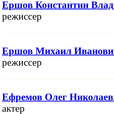
Ершов Константин Вла
режисcер
Ершов Михаил Иванови
режисcер
Ефремов Олег Николаев
актер