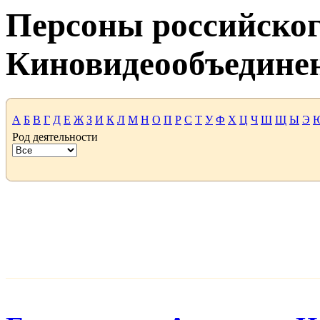
Персоны российског
Киновидеообъедине
А
Б
В
Г
Д
Е
Ж
З
И
К
Л
М
Н
О
П
Р
С
Т
У
Ф
Х
Ц
Ч
Ш
Щ
Ы
Э
Род деятельности