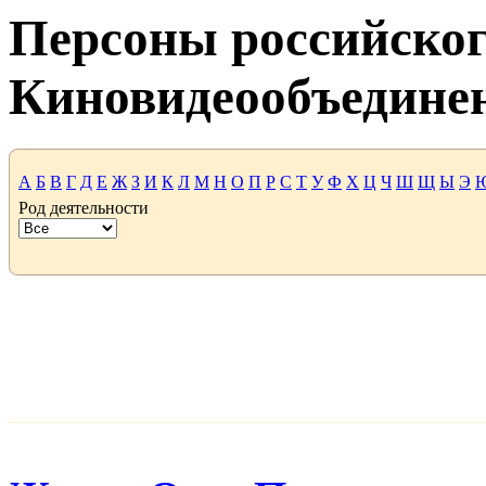
Персоны российског
Киновидеообъедине
А
Б
В
Г
Д
Е
Ж
З
И
К
Л
М
Н
О
П
Р
С
Т
У
Ф
Х
Ц
Ч
Ш
Щ
Ы
Э
Род деятельности