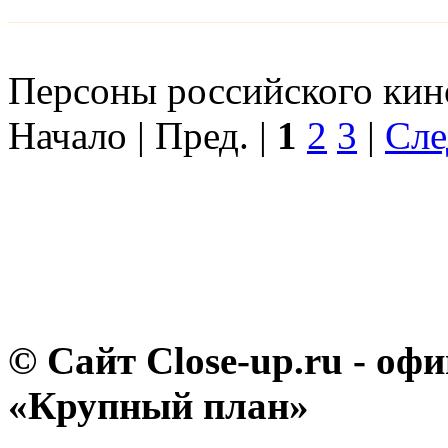
Персоны российского кино
Начало | Пред. |
1
2
3
|
Сле
© Сайт Close-up.ru - о
«Крупный план»