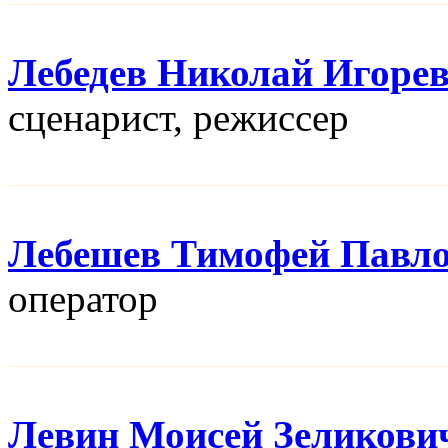
Лебедев Николай Игоре
сценарист, режисcер
Лебешев Тимофей Павл
оператор
Левин Моисей Зеликови