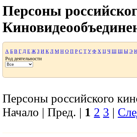
Персоны российског
Киновидеообъедине
А
Б
В
Г
Д
Е
Ж
З
И
К
Л
М
Н
О
П
Р
С
Т
У
Ф
Х
Ц
Ч
Ш
Щ
Ы
Э
Род деятельности
Персоны российского кино
Начало | Пред. |
1
2
3
|
Сле