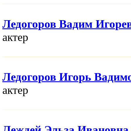
Ледогоров Вадим Игоре
актер
Ледогоров Игорь Вадим
актер
Леждей Эльза Ивановна