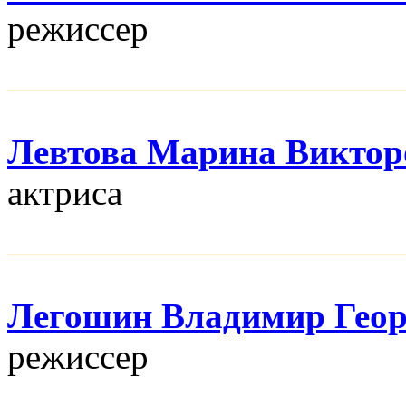
режисcер
Левтова Марина Виктор
актриса
Легошин Владимир Геор
режисcер