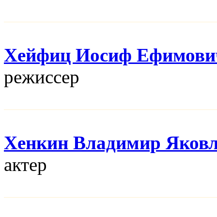
Хейфиц Иосиф Ефимови
режисcер
Хенкин Владимир Яков
актер