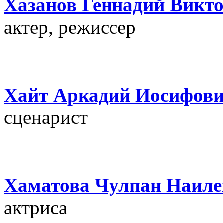
Хазанов Геннадий Викт
актер, режисcер
Хайт Аркадий Иосифов
сценарист
Хаматова Чулпан Наиле
актриса