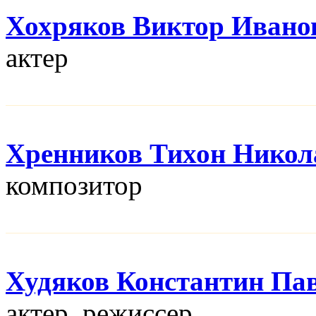
Хохряков Виктор Ивано
актер
Хренников Тихон Никол
композитор
Худяков Константин Па
актер, режисcер