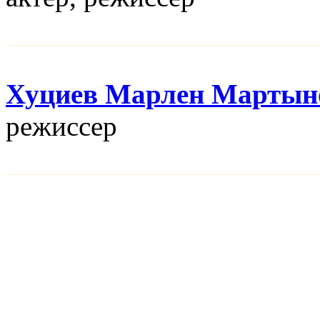
Хуциев Марлен Мартын
режисcер