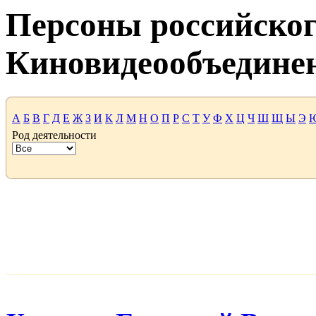
Персоны российског
Киновидеообъедине
А
Б
В
Г
Д
Е
Ж
З
И
К
Л
М
Н
О
П
Р
С
Т
У
Ф
Х
Ц
Ч
Ш
Щ
Ы
Э
Род деятельности